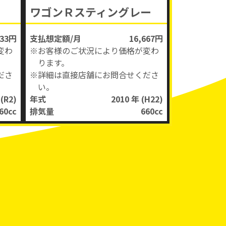
ワゴンＲスティングレー
833円
支払想定額/月
16,667円
変わ
※お客様のご状況により価格が変わ
ります。
ださ
※詳細は直接店舗にお問合せくださ
い。
年
(R2)
年式
2010 年
(H22)
60
cc
排気量
660
cc