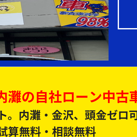
内灘の自社ローン中古
ト。内灘・金沢、頭金ゼロ
試算無料・相談無料