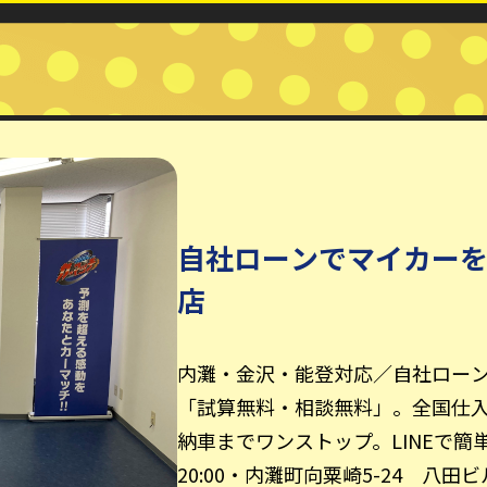
自社ローンでマイカー
店
内灘・金沢・能登対応／自社ロー
「試算無料・相談無料」。全国仕
納車までワンストップ。LINEで簡単相
20:00・内灘町向粟崎5-24 八田ビル2