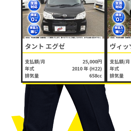
タント エグゼ
ヴィッ
支払額/月
25,000円
支払額/月
年式
2010 年
(H22)
年式
排気量
658
cc
排気量