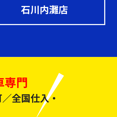
石川内灘店
車専門
可／全国仕入・