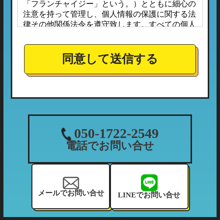
「フランチャイジー」という。）とともに細心の
注意を持って管理し、個人情報の保護に関する法
律その他関係法令を遵守致します。すべての個人
情報は、本プライバシーポリシーに定める場合の
ほか、お客様ご本人の同意なしに第三者へ開示ま
たは提供されることはありません。
同意して送信する
また、フランチャイジーとの間においては、事前
に個人情報保護に対する安全性を審査の上、個人
情報の取り扱いについては当社の方針に準拠する
こととしており、適切な管理監督を行ってまいり
ます。
１．個人情報の利用目的
050-1722-2549
当社が収集する個人情報につきましては、下記の
電話でお問い合せ
利用目的の範囲内において利用させて頂きます。
（1）ご利用履歴・支払状況の確認など、当社の
利用状況の把握及び債権管理のため
（2）カーマッチフランチャイズ全体の市場調
メールでお問い合せ
LINEでお問い合せ
査・分析のため
（3）お客様に有益と思われる当社のサービスの