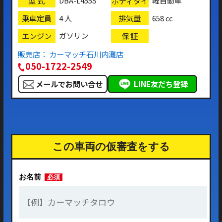
型 式
ボディタイ
DBA-L455S
軽自動車
プ
乗車定員
排気量
4 人
658 cc
エンジン
保 証
ガソリン
販売店： カーマッチ石川内灘店
050-1722-2549
メールでお問い合せ
LINE友だち登録
この車両の仮審査をする
お名前
必須