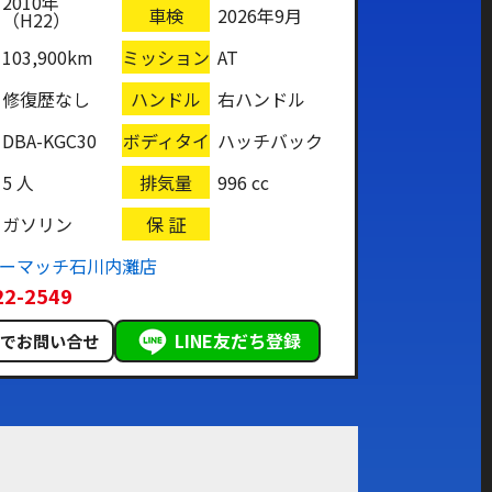
2010年
車検
2026年9月
（H22）
103,900km
ミッション
AT
修復歴なし
ハンドル
右ハンドル
DBA-KGC30
ボディタイ
ハッチバック
プ
5 人
排気量
996 cc
ガソリン
保 証
カーマッチ石川内灘店
22-2549
LINE友だち登録
ルでお問い合せ