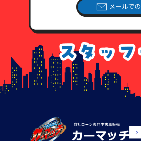
7．各種請求のお手続き方法
メールでの
当社指定の申請用紙
に必要事項を
（当社指定の申請用紙は、こちら
個人情報開示請求書
個人情報利用停止申請書
個人情報利用目的通知請求書
個人情報訂正追加削除請求書
委任状
8．手数料について
情報開示のご請求を頂いた場合、
手数料が不足している場合、及び
払いのなかった場合につきまして
9. 各種請求に応じることが出来
以下に該当すると当社が判断する
す。
（1）請求書・申込書に記載され
来ない場 合。
（2）所定の申請用紙の記入に不
（3）請求いただいた内容が当社