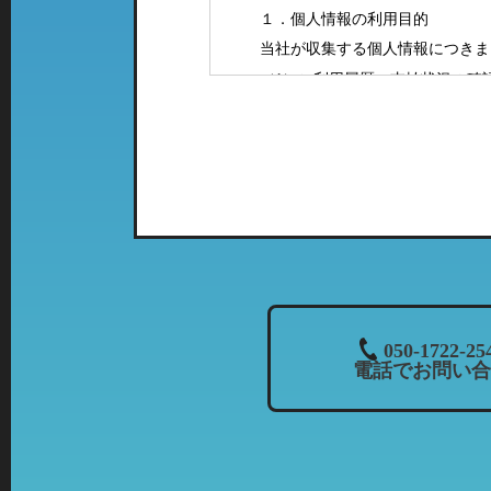
１．個人情報の利用目的
当社が収集する個人情報につきま
（1）ご利用履歴・支払状況の確
（2）カーマッチフランチャイズ
（3）お客様に有益と思われる当
案内をお送りするため。
（4）お問い合わせやご意見・ご
（5）採用に関するご案内やご連
２．特定の店舗にて取得した情報
当社では、複数の業態の店舗を運
て、「個人情報の利用目的」に該
列店のご案内をお送りさせて頂く
３．個人情報の共同利用について
050-1722-25
電話でお問い合
当社では、お客様から頂いた情報
・共同利用される個人情報：氏名
・共同利用者の範囲：株式会社カ
当社とフランチャイズ
・共同利用の目的：上記「個人情