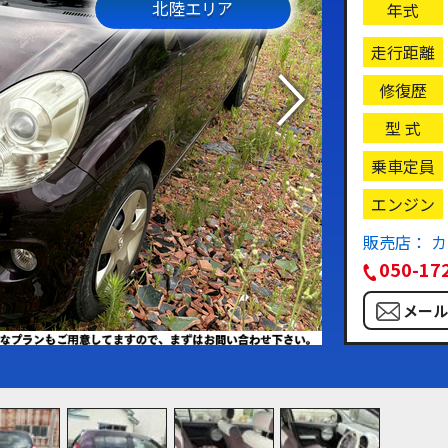
北陸エリア
年式
走行距離
修復歴
型 式
乗車定員
エンジン
販売店： 
050-17
メー