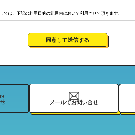
しては、下記の利用目的の範囲内において利用させて頂きます。
認など、当社の利用状況の把握及び債権管理のため
全体の市場調査・分析のため
社のサービスの商品情報、イベント情報、新店情報等の郵送、配送（宅
同意して送信する
要望に対応し、それらを会社運営全体に反映させるため
絡のための資料とするため。
について
営しており、特定の店舗にてお預かりした個人情報につきましては、当
当する範囲内において、利用させて頂きます。（それにより、お客様が
ことがございますので、ご了承下さい）
49
せ
メールでお問い合せ
を、当社の関連企業及びフランチャイジーとの間において、共同利用さ
、住所、電話番号、来店履歴（購入履歴若しくはリース履歴）、支払状
ーマッチ
契約している加盟店
報の利用目的」と同様