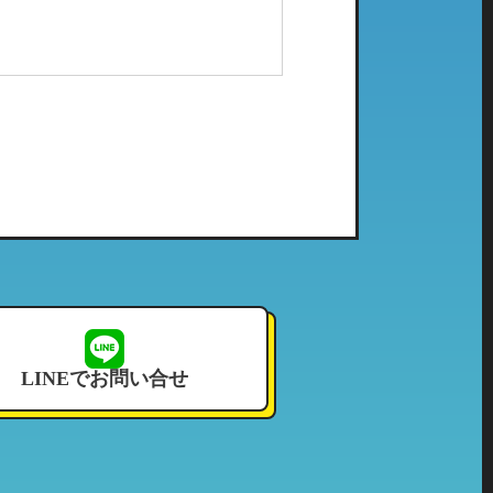
配メール等）、電子メールにてご
社で管理している個人情報とし
ご利用頂いたことのない当社の系
せて頂いております。
LINEでお問い合せ
況その他これに付帯する情報