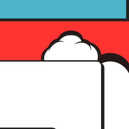
確認をさせて頂いた上、合理的な
社の収集した個人情報が第三者へ
、事前承認なく情報を当該公的機
確認にさせて頂きます。
求書）
。