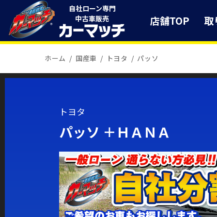
自社ローン専門
店舗TOP
取
中古車販売
ホーム
国産車
トヨタ
パッソ
トヨタ
パッソ ＋ＨＡＮＡ