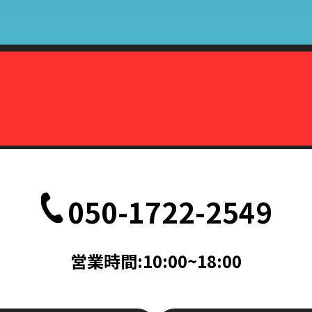
株式会社カーマッチ）代表取締役藤本広敬
、削除、または利用停止を求められたときは、当社の定める方法で本人
致します。
定の事由が生じない限りにおいては、お客様の事前承認がない限り、当
だし、法令により協力を求められた場合、その他法令が認める場合には
て
、削除、または利用停止などの各種請求の際、以下の書類を持って本人
050-1722-2549
記載されている面の写しを含むこと。（国際運転免許証は除く）
記載されている面の写しを含むこと。
帳ならびに次のいずれかのもの（住民票、公共料金領収書、公共料金請
営業時間:10:00~18:00
料金請求書は、発行日より3ヵ月以内で、現住所が記載されているもの
次のいずれか（旅券・公共料金領収書・公共料金請求書）
書は、発行日より3ヵ月以内で、現住所が記載されているもの。