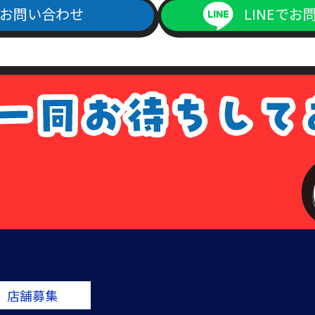
お問い合わせ
LINEでお
ご記入の上、上記本人確認書類の(1)～(4)のいずれかの写しを添付の
よりダウンロード出来ます）
1回につき書留送料440円分の切手を申請書類に同封して下さい。
手数料が同封されていなかった場合は、その旨をご連絡させて頂きます
は、各種請求はなかったものとして処理させて頂きますので、あらかじ
ない場合について
場合については、各種請求に応じられないことがあります。その場合は
ている住所、本人確認書類に記載されている住所、当社の登録住所が一
備があった場合。
店舗募集
で保有している個人データに該当しない場合。