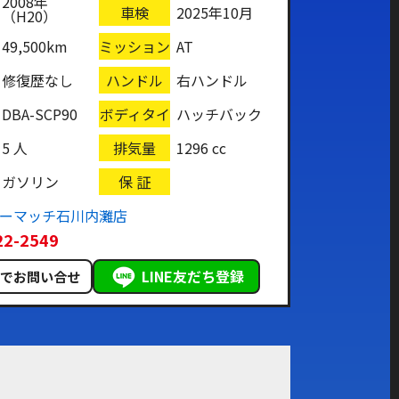
2008年
車検
2025年10月
（H20）
49,500km
ミッション
AT
修復歴なし
ハンドル
右ハンドル
DBA-SCP90
ボディタイ
ハッチバック
プ
5 人
排気量
1296 cc
ガソリン
保 証
カーマッチ石川内灘店
22-2549
LINE友だち登録
ルでお問い合せ