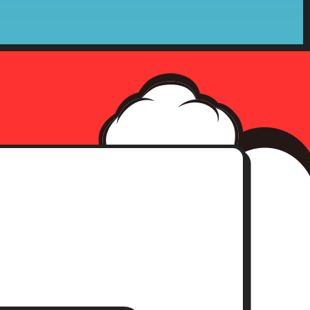
確認をさせて頂いた上、合理的な
社の収集した個人情報が第三者へ
、事前承認なく情報を当該公的機
確認にさせて頂きます。
求書）
。