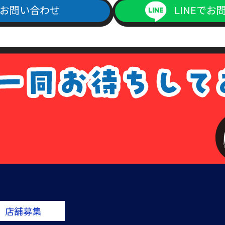
お問い合わせ
LINEでお
ご記入の上、上記本人確認書類の(1)～(4)のいずれかの写しを添付の
よりダウンロード出来ます）
1回につき書留送料440円分の切手を申請書類に同封して下さい。
手数料が同封されていなかった場合は、その旨をご連絡させて頂きます
は、各種請求はなかったものとして処理させて頂きますので、あらかじ
ない場合について
場合については、各種請求に応じられないことがあります。その場合は
ている住所、本人確認書類に記載されている住所、当社の登録住所が一
備があった場合。
店舗募集
で保有している個人データに該当しない場合。