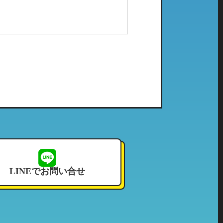
配メール等）、電子メールにてご
社で管理している個人情報とし
ご利用頂いたことのない当社の系
せて頂いております。
LINEでお問い合せ
況その他これに付帯する情報