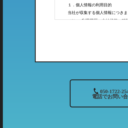
１．個人情報の利用目的
当社が収集する個人情報につきま
（1）ご利用履歴・支払状況の確
（2）カーマッチフランチャイズ
（3）お客様に有益と思われる当
案内をお送りするため。
（4）お問い合わせやご意見・ご
（5）採用に関するご案内やご連
２．特定の店舗にて取得した情報
当社では、複数の業態の店舗を運
て、「個人情報の利用目的」に該
列店のご案内をお送りさせて頂く
３．個人情報の共同利用について
050-1722-25
電話でお問い合
当社では、お客様から頂いた情報
・共同利用される個人情報：氏名
・共同利用者の範囲：株式会社カ
当社とフランチャイズ
・共同利用の目的：上記「個人情