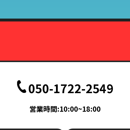
株式会社カーマッチ）代表取締役藤本広敬
、削除、または利用停止を求められたときは、当社の定める方法で本人
致します。
定の事由が生じない限りにおいては、お客様の事前承認がない限り、当
だし、法令により協力を求められた場合、その他法令が認める場合には
て
、削除、または利用停止などの各種請求の際、以下の書類を持って本人
050-1722-2549
記載されている面の写しを含むこと。（国際運転免許証は除く）
記載されている面の写しを含むこと。
帳ならびに次のいずれかのもの（住民票、公共料金領収書、公共料金請
営業時間:10:00~18:00
料金請求書は、発行日より3ヵ月以内で、現住所が記載されているもの
次のいずれか（旅券・公共料金領収書・公共料金請求書）
書は、発行日より3ヵ月以内で、現住所が記載されているもの。