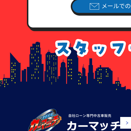
7．各種請求のお手続き方法
メールでの
当社指定の申請用紙
に必要事項を
（当社指定の申請用紙は、こちら
個人情報開示請求書
個人情報利用停止申請書
個人情報利用目的通知請求書
個人情報訂正追加削除請求書
委任状
8．手数料について
情報開示のご請求を頂いた場合、
手数料が不足している場合、及び
払いのなかった場合につきまして
9. 各種請求に応じることが出来
以下に該当すると当社が判断する
す。
（1）請求書・申込書に記載され
来ない場 合。
（2）所定の申請用紙の記入に不
（3）請求いただいた内容が当社