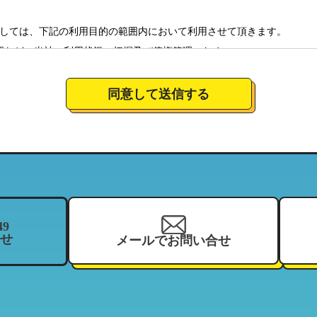
しては、下記の利用目的の範囲内において利用させて頂きます。
認など、当社の利用状況の把握及び債権管理のため
全体の市場調査・分析のため
社のサービスの商品情報、イベント情報、新店情報等の郵送、配送（宅
同意して送信する
要望に対応し、それらを会社運営全体に反映させるため
絡のための資料とするため。
について
営しており、特定の店舗にてお預かりした個人情報につきましては、当
当する範囲内において、利用させて頂きます。（それにより、お客様が
ことがございますので、ご了承下さい）
49
せ
メールでお問い合せ
を、当社の関連企業及びフランチャイジーとの間において、共同利用さ
、住所、電話番号、来店履歴（購入履歴若しくはリース履歴）、支払状
ーマッチ
契約している加盟店
報の利用目的」と同様