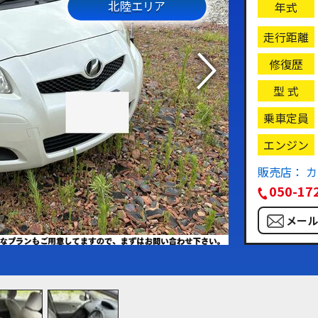
北陸エリア
年式
走行距離
修復歴
型 式
乗車定員
エンジン
販売店： 
050-17
メー