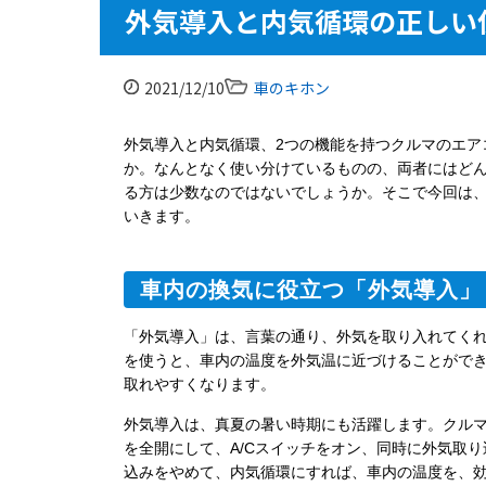
外気導入と内気循環の正しい
2021/12/10
車のキホン
外気導入と内気循環、
2
つの機能を持つクルマのエア
か。なんとなく使い分けているものの、両者にはど
る方は少数なのではないでしょうか。そこで今回は
いきます。
車内の換気に役立つ「外気導入」
「外気導入」は、言葉の通り、外気を取り入れてく
を使うと、車内の温度を外気温に近づけることがで
取れやすくなります。
外気導入は、真夏の暑い時期にも活躍します。クル
を全開にして、
A/C
スイッチをオン、同時に外気取り
込みをやめて、内気循環にすれば、車内の温度を、