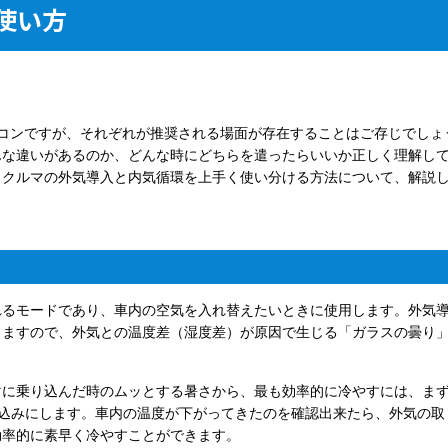
使い方
コンですが、それぞれが推奨される場面が存在することはご存じでしょ
んな違いがあるのか、どんな時にどちらを遣ったらいいか正しく理解し
、クルマの外気導入と内気循環を上手く使い分ける方法について、解説
れるモードであり、車内の空気を入れ替えたいときに使用します。外気
きますので、外気との温度差（湿度差）が原因で生じる「ガラスの曇り
マに乗り込んだ時のムッとする暑さから、最も効率的に冷やすには、ま
込みにします。車内の温度が下がってきたのを確認出来たら、外気の取
効率的に素早く冷やすことができます。