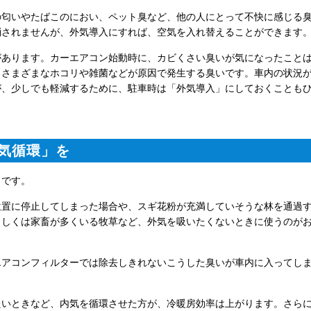
の匂いやたばこのにおい、ペット臭など、他の人にとって不快に感じる
消されませんが、外気導入にすれば、空気を入れ替えることができます
があります。カーエアコン始動時に、カビくさい臭いが気になったこと
、さまざまなホコリや雑菌などが原因で発生する臭いです。車内の状況
が、少しでも軽減するために、駐車時は「外気導入」にしておくことも
気循環」を
」です。
位置に停止してしまった場合や、スギ花粉が充満していそうな林を通過
もしくは家畜が多くいる牧草など、外気を吸いたくないときに使うのが
エアコンフィルターでは除去しきれないこうした臭いが車内に入ってし
たいときなど、内気を循環させた方が、冷暖房効率は上がります。さら