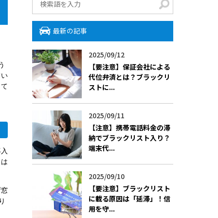
最新の記事
2025/09/12
う
【要注意】保証会社による
てい
代位弁済とは？ブラックリ
して
ストに...
2025/09/11
【注意】携帯電話料金の滞
納でブラックリスト入り？
端末代...
導入
」は
2025/09/10
【要注意】ブラックリスト
ず窓
に載る原因は「延滞」！信
り
用を守...