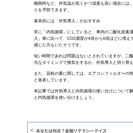
梅雨時など、外気温が高くかつ湿度も高い場合には
りを予防できます。
基本的には「外気導入」がおすすめ
常に「内気循環」にしていると、車内の二酸化炭素
入」車に比べて、
CO2
濃度が
4
倍から
6
倍ほどに増え
感じた方もいたそうです。
短い時間であれば問題はないとされていますが、二
当なタイミングで換気をするか、外気導入と切り替
また、花粉の量に関しては、エアコンフィルターの
と発表しています。
本記事では外気導入と内気循環の使い分けについて
と内気循環を使い分けましょう。
あなたは何点？金融リテラシークイズ