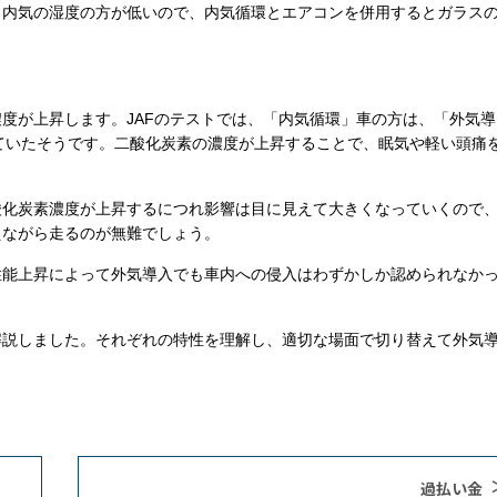
、内気の湿度の方が低いので、内気循環とエアコンを併用するとガラス
濃度が上昇します。
JAF
のテストでは、「内気循環」車の方は、「外気導
ていたそうです。二酸化炭素の濃度が上昇することで、眠気や軽い頭痛
酸化炭素濃度が上昇するにつれ影響は目に見えて大きくなっていくので
えながら走るのが無難でしょう。
性能上昇によって外気導入でも車内への侵入はわずかしか認められなか
解説しました。それぞれの特性を理解し、適切な場面で切り替えて外気
過払い金