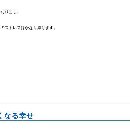
になります。
動のストレスはかなり減ります。
。
。
。
くなる幸せ