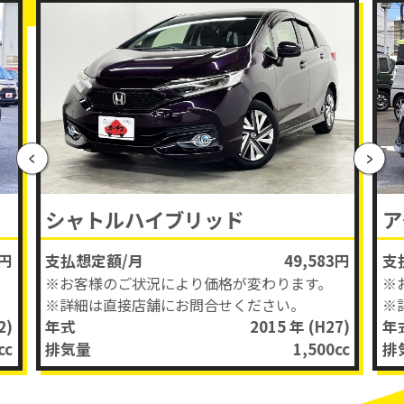
シャトルハイブリッド
ア
0円
支払想定額/月
49,583円
支
※お客様のご状況により価格が変わります。
※
※詳細は直接店舗にお問合せください。
※
2)
年式
2015 年
(H27)
年
cc
排気量
1,500
cc
排