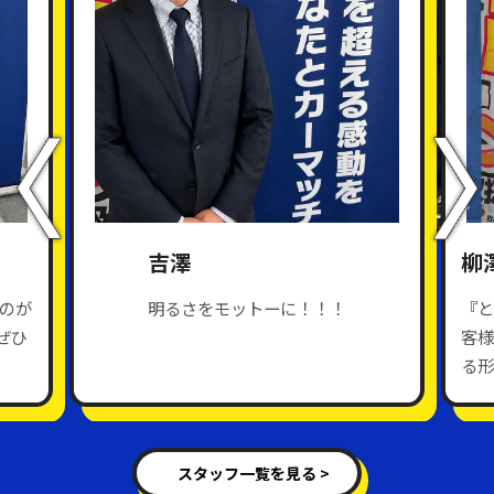
吉澤
柳
のが
明るさをモットーに！！！
『と
ぜひ
客様
る形
スタッフ一覧を見る