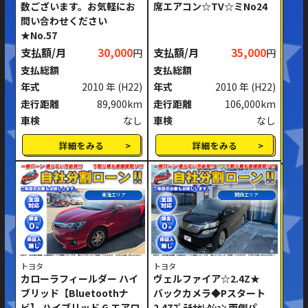
数ございます。お気軽にお
席エアコン☆TV☆ミNo24
問い合わせください
★No.57
支払額/月
30,000
支払額/月
35,000
円
円
支払総額
支払総額
年式
2010 年
(H22)
年式
2010 年
(H22)
走行距離
89,900km
走行距離
106,000km
車検
なし
車検
なし
詳細をみる
詳細をみる
東海エリア
関西エリア
トヨタ
トヨタ
カローラフィールダー ハイ
ヴェルファイア☆2.4Z★
ブリッド【Bluetoothナ
バックカメラ◆Pスタート
ビ】 ハイブリッド G エアロ
2.4Zﾌﾟﾗﾁﾅｾﾚｸｼｮﾝ 両側パ