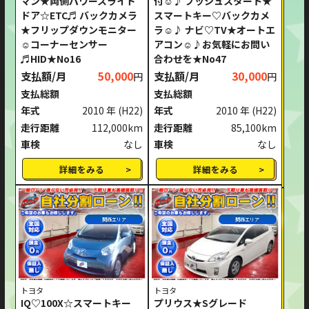
マン★両側パワースライド
付☺♪ プッシュスタート★
ドア☆ETC♬ バックカメラ
スマートキー♡バックカメ
★フリップダウンモニター
ラ☺♪ ナビ♡TV★オートエ
☺コーナーセンサー
アコン☺♪お気軽にお問い
♬HID★No16
合わせを★No47
支払額/月
50,000
支払額/月
30,000
円
円
支払総額
支払総額
年式
2010 年
(H22)
年式
2010 年
(H22)
走行距離
112,000km
走行距離
85,100km
車検
なし
車検
なし
詳細をみる
詳細をみる
関西エリア
関西エリア
トヨタ
トヨタ
IQ♡100X☆スマートキー
プリウス★Sグレード