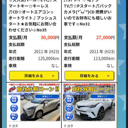
マートキー☆キーレス
TV♬☆Pスタート♬バック
♬CD☆オートエアコン☺
カメラ(*'ω'*)CD 燃費がい
オートライト♪プッシュス
いのでお財布にも嬉しいお
タート★お気軽にお問い合
車です☺No32
わせください☺No35
支払額/月
30,000
支払額/月
27,000
円
円
支払総額
支払総額
年式
2011 年
(H23)
年式
2011 年
(H23)
走行距離
125,000km
走行距離
113,000km
車検
なし
車検
なし
詳細をみる
詳細をみる
東海エリア
関東エリア
トヨタ
トヨタ