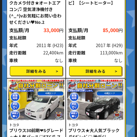
クカメラ付き★オートエア
ビ】【シートヒーター】
コン♫ 空気清浄機付き
(^_^)vお気軽にお問い合わ
せください♥No.2
支払額/月
33,000
支払額/月
85,000
円
円
支払総額
支払総額
年式
2011 年
(H23)
年式
2017 年
(H29)
走行距離
22,400km
走行距離
113,000km
車検
なし
車検
なし
詳細をみる
詳細をみる
中国エリア
中国エリア
トヨタ
トヨタ
プリウス30前期❤Sグレード
プリウス★大人気ブラック
☺大人気パール♡ETC♬ ス
♬Sｸﾞﾚｰﾄﾞ♡ 地デジ