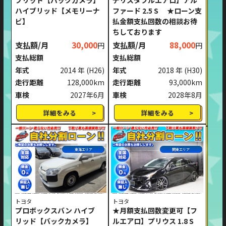
ブリッド【バックカメラ】
デリスタフルエアロ】アル
ハイブリッド【メモリーナ
ファード 2.5 S ★ローン支
ビ】
払金額支払回数の相談お待
ちしております
支払額/月
30,000
支払額/月
88,000
円
円
支払総額
支払総額
年式
2014 年
(H26)
年式
2018 年
(H30)
走行距離
128,000km
走行距離
93,000km
車検
2027年6月
車検
2028年8月
詳細をみる
詳細をみる
東海エリア
関東エリア
トヨタ
トヨタ
プロボックスバン ハイブ
★月額支払回数変更可【フ
リッド【バックカメラ】
ルエアロ】プリウス 1.8 S