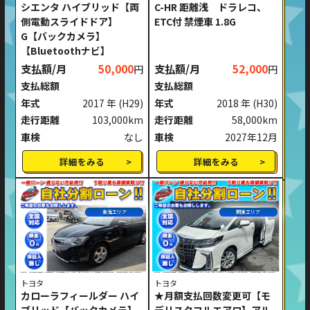
シエンタ ハイブリッド【両
C-HR 距離浅 ドラレコ、
側電動スライドドア】
ETC付 禁煙車 1.8G
G【バックカメラ】
【Bluetoothナビ】
支払額/月
50,000
支払額/月
52,000
円
円
支払総額
支払総額
年式
2017 年
(H29)
年式
2018 年
(H30)
走行距離
103,000km
走行距離
58,000km
車検
なし
車検
2027年12月
詳細をみる
詳細をみる
東海エリア
関東エリア
トヨタ
トヨタ
カローラフィールダー ハイ
★月額支払回数変更可【モ