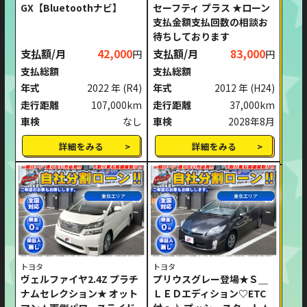
GX【Bluetoothナビ】
セーフティ プラス ★ローン
支払金額支払回数の相談お
待ちしております
支払額/月
42,000
支払額/月
83,000
円
円
支払総額
支払総額
年式
2022 年
(R4)
年式
2012 年
(H24)
走行距離
107,000km
走行距離
37,000km
車検
なし
車検
2028年8月
詳細をみる
詳細をみる
東北エリア
東北エリア
トヨタ
トヨタ
ヴェルファイヤ2.4Z プラチ
プリウスグレー登場★Ｓ＿
ナムセレクション★ オット
ＬＥＤエディション♡ETC