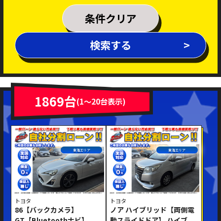
乗車定員
条件クリア
排気量
検索する
～
年式
新着車両
在庫車両
1869台
(1～20台表示)
車体色
東海エリア
東海エリア
トヨタ
トヨタ
86【バックカメラ】
ノア ハイブリッド【両側電
修復歴あり
GT【Bluetoothナビ】
動スライドドア】 ハイブ