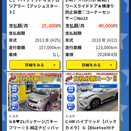
ツアラー【プッシュスター
ワースライドドア★横滑り
ト】
防止装置♡コーナーセン
サー◎No23
支払額/月
25,000
支払額/月
40,000
円
円
支払総額
支払総額
年式
2013 年
(H25)
年式
2010 年
(H22)
走行距離
157,000km
走行距離
123,000km
車検
なし
車検
2028年4月
詳細をみる
詳細をみる
中国エリア
東海エリア
トヨタ
トヨタ
ｂB♥ZLパッケージ♬キー
C-HR ハイブリッド【バック
フリー☆彡 純正ナビ☺バッ
カメラ】 G【Bluetoothナ