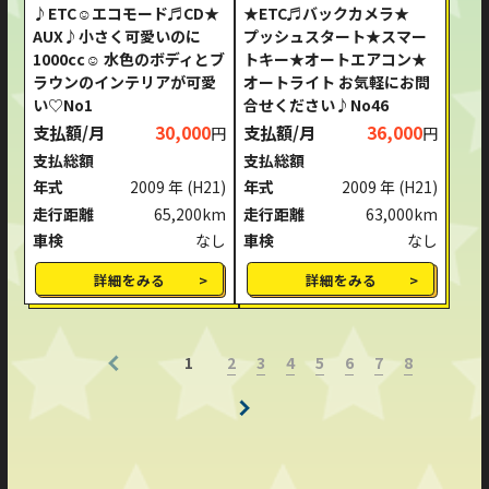
♪ETC☺エコモード♬CD★
★ETC♬バックカメラ★
AUX♪小さく可愛いのに
プッシュスタート★スマー
1000cc☺ 水色のボディとブ
トキー★オートエアコン★
ラウンのインテリアが可愛
オートライト お気軽にお問
い♡No1
合せください♪No46
支払額/月
30,000
支払額/月
36,000
円
円
支払総額
支払総額
年式
2009 年
(H21)
年式
2009 年
(H21)
走行距離
65,200km
走行距離
63,000km
車検
なし
車検
なし
詳細をみる
詳細をみる
2
3
4
5
6
7
8
1