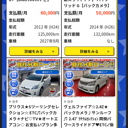
リッド G【バックカメラ】
ミッション
AT
MT
支払額/月
60,000
支払額/月
50,000
円
円
支払総額
支払総額
ハンドル
右ハンドル
左ハンドル
年式
2012 年
(H24)
年式
2014 年
(H26)
走行距離
125,000km
走行距離
132,000km
閉じる
車検
2027年9月
車検
なし
詳細をみる
詳細をみる
東北エリア
関西エリア
トヨタ
トヨタ
プリウス★Sツーリングセレ
ヴェルファイア☆2.4Z★
クション☆ ETC♬バックカ
バックカメラ♪サンルーフ
メラ＊ナビ♡TV★オートエ
♬ 2.4ﾌﾟﾗﾁﾅﾑｾﾚｸｼｮﾝ 両側パ
アコン◇ お支払いプラン多
ワースライドドア♥ETC✓後