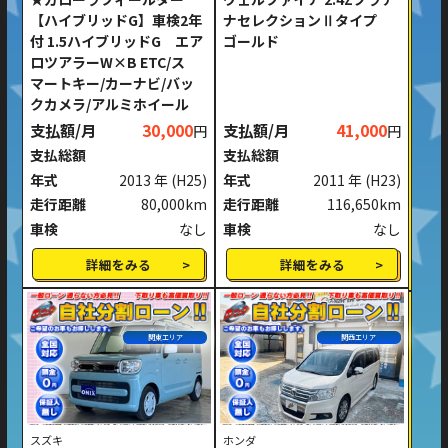
【ハイブリッドG】車検2年
ナセレクションⅡタイプ
付 1.5ハイブリッドG エア
ゴールド
ロツアラーW×B ETC/ス
マートキー/カーナビ/バッ
クカメラ/アルミホイール
支払額/月
30,000
支払額/月
41,000
円
円
支払総額
支払総額
年式
2013 年
(H25)
年式
2011 年
(H23)
走行距離
80,000km
走行距離
116,650km
車検
なし
車検
なし
詳細をみる
詳細をみる
関東エリア
関西エリア
スズキ
ホンダ