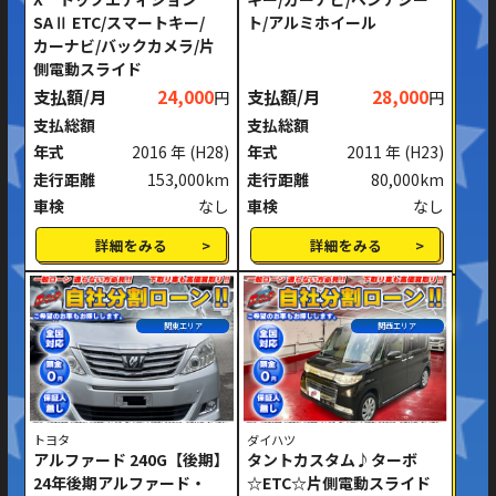
SAⅡ ETC/スマートキー/
ト/アルミホイール
カーナビ/バックカメラ/片
側電動スライド
支払額/月
24,000
支払額/月
28,000
円
円
支払総額
支払総額
年式
2016 年
(H28)
年式
2011 年
(H23)
走行距離
153,000km
走行距離
80,000km
車検
なし
車検
なし
詳細をみる
詳細をみる
関東エリア
関西エリア
トヨタ
ダイハツ
アルファード 240G【後期】
タントカスタム♪ターボ
24年後期アルファード・
☆ETC☆片側電動スライド