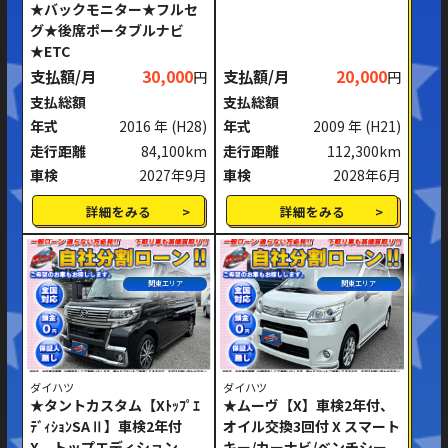
★バックモニター★フルセ
グ★後席ポータブルナビ
★ETC
支払額/月
30,000
支払額/月
20,000
円
円
支払総額
支払総額
年式
2016 年
(H28)
年式
2009 年
(H21)
走行距離
84,100km
走行距離
112,300km
車検
2027年9月
車検
2028年6月
詳細をみる
詳細をみる
関東エリア
関東エリア
ダイハツ
ダイハツ
★タントカスタム【Xﾄｯﾌﾟｴ
★ムーヴ【X】車検2年付、
ﾃﾞｨｼｮﾝSAⅡ】車検2年付
オイル交換3回付 X スマート
X トップエディション
キー/カーナビ/ベンチシー