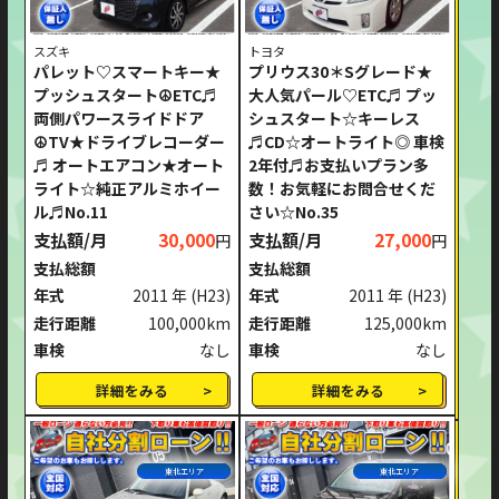
スズキ
トヨタ
パレット♡スマートキー★
プリウス30＊Sグレード★
プッシュスタート☮ETC♬
大人気パール♡ETC♬ プッ
両側パワースライドドア
シュスタート☆キーレス
☮TV★ドライブレコーダー
♬CD☆オートライト◎ 車検
♬ オートエアコン★オート
2年付♬お支払いプラン多
ライト☆純正アルミホイー
数！お気軽にお問合せくだ
ル♬No.11
さい☆No.35
支払額/月
30,000
支払額/月
27,000
円
円
支払総額
支払総額
年式
2011 年
(H23)
年式
2011 年
(H23)
走行距離
100,000km
走行距離
125,000km
車検
なし
車検
なし
詳細をみる
詳細をみる
東北エリア
東北エリア