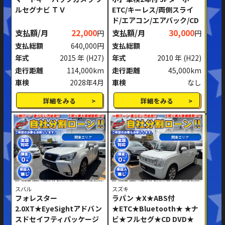
ルセグナビ ＴＶ
ETC/キーレス/両側スライ
ミッション
AT
MT
ド/エアコン/エアバック/CD
支払額/月
22,000
支払額/月
30,000
円
円
ハンドル
右ハンドル
左ハンドル
支払総額
640,000円
支払総額
年式
2015 年
(H27)
年式
2010 年
(H22)
閉じる
走行距離
114,000km
走行距離
45,000km
車検
2028年4月
車検
なし
詳細をみる
詳細をみる
関東エリア
関東エリア
スバル
スズキ
フォレスター
ラパン ★X★ABS付
2.0XT★EyeSightアドバン
★ETC★Bluetooth★ ★ナ
スドセイフティパッケージ
ビ★フルセグ★CD DVD★