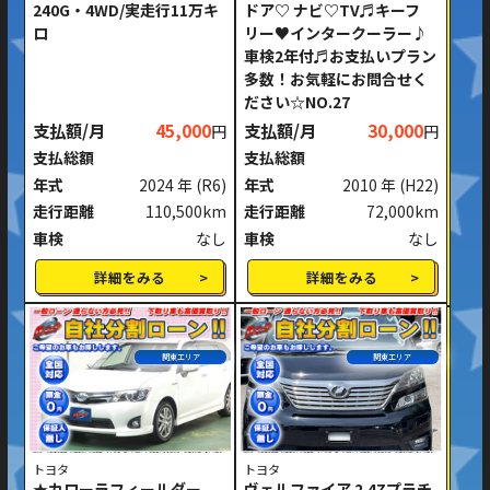
240G・4WD/実走行11万キ
ドア♡ ナビ♡TV♬キーフ
ロ
リー♥インタークーラー♪
車検2年付♬お支払いプラン
多数！お気軽にお問合せく
ださい☆NO.27
支払額/月
45,000
支払額/月
30,000
円
円
支払総額
支払総額
年式
2024 年
(R6)
年式
2010 年
(H22)
走行距離
110,500km
走行距離
72,000km
車検
なし
車検
なし
詳細をみる
詳細をみる
関東エリア
関東エリア
トヨタ
トヨタ
★カローラフィールダー
ヴェルファイア 2.4Zプラチ