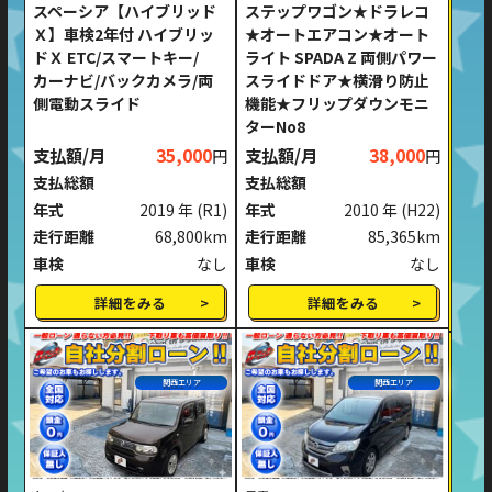
スペーシア【ハイブリッド
ステップワゴン★ドラレコ
Ｘ】車検2年付 ハイブリッ
★オートエアコン★オート
ドＸ ETC/スマートキー/
ライト SPADA Z 両側パワー
カーナビ/バックカメラ/両
スライドドア★横滑り防止
側電動スライド
機能★フリップダウンモニ
ターNo8
支払額/月
35,000
支払額/月
38,000
円
円
支払総額
支払総額
年式
2019 年
(R1)
年式
2010 年
(H22)
走行距離
68,800km
走行距離
85,365km
車検
なし
車検
なし
詳細をみる
詳細をみる
関西エリア
関西エリア