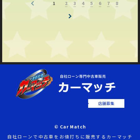
2
3
4
5
6
7
8
1
店舗募集
© Car Match
自社ローンで中古車をお値打ちに販売するカーマッチ