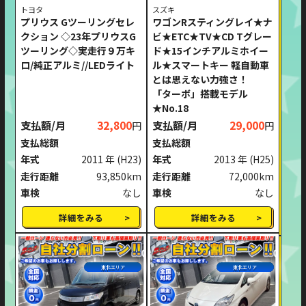
トヨタ
スズキ
プリウス Gツーリングセレ
ワゴンRスティングレイ★ナ
クション ◇23年プリウスG
ビ★ETC★TV★CD Tグレー
ツーリング◇実走行９万キ
ド★15インチアルミホイー
ロ/純正アルミ//LEDライト
ル★スマートキー 軽自動車
とは思えない力強さ！
「ターボ」搭載モデル
★No.18
支払額/月
32,800
支払額/月
29,000
円
円
支払総額
支払総額
年式
2011 年
(H23)
年式
2013 年
(H25)
走行距離
93,850km
走行距離
72,000km
車検
なし
車検
なし
詳細をみる
詳細をみる
東北エリア
東北エリア