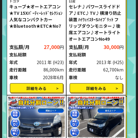
トヨタ
日産
キューブ★オートエアコン
セレナ♪パワースライドド
★TV 15Xﾊﾟｰﾃｨｰﾚｯﾄﾞｾﾚｸｼｮﾝ
ア♪ETC♪TV♪横滑り防止
人気なコンパクトカー
装置 ﾊｲｳｪｲｽﾀｰSﾊｲﾌﾞﾘｯﾄ フ
★Bluetooth★ETC★No7
リップダウンモニター♪後
席エアコン♪オートライト
オートエアコンNo49
支払額/月
27,000
支払額/月
30,000
円
円
支払総額
支払総額
年式
2011 年
(H23)
年式
2013 年
(H25)
走行距離
86,000km
走行距離
62,700km
車検
2028年6月
車検
なし
詳細をみる
詳細をみる
関東エリア
東北エリア