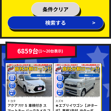
乗車定員
条件クリア
排気量
検索する
～
年式
新着車両
在庫車両
6859台
(1～20台表示)
車体色
北陸エリア
関東エリア
トヨタ
スズキ
アクア ｱｸｱ Ｓ 車検付き ス
★エブリイワゴン【JPター
修復歴あり
マートキー バックカメラ フ
ボ】車検2年付 JPターボ