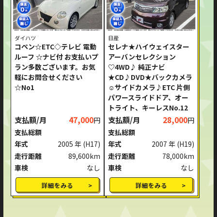
ダイハツ
日産
コペン☆ETC◇テレビ 電動
セレナ★ハイウェイスター
ルーフ ☆ナビ付 お支払いプ
アーバンセレクション
ラン多数ございます。お気
♡4WD♪ 純正ナビ
軽にお問合せください
★CD♪DVD★バックカメラ
☆No1
☺サイドカメラ♪ETC 片側
パワースライドドア、オー
トライト、キーレスNo.12
支払額/月
47,000
支払額/月
28,000
円
円
支払総額
支払総額
年式
2005 年
(H17)
年式
2007 年
(H19)
走行距離
89,600km
走行距離
78,000km
車検
なし
車検
なし
詳細をみる
詳細をみる