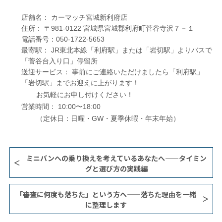
店舗名： カーマッチ宮城新利府店
住所： 〒981-0122 宮城県宮城郡利府町菅谷寺沢７－１
電話番号：050-1722-5653
最寄駅： JR東北本線「利府駅」または「岩切駅」よりバスで
「菅谷台入り口」停留所
送迎サービス： 事前にご連絡いただけましたら「利府駅」
「岩切駅」までお迎えに上がります！
お気軽にお申し付けください！
営業時間： 10:00〜18:00
（定休日：日曜・GW・夏季休暇・年末年始）
ミニバンへの乗り換えを考えているあなたへ——タイミン
グと選び方の実践編
「審査に何度も落ちた」という方へ——落ちた理由を一緒
に整理します