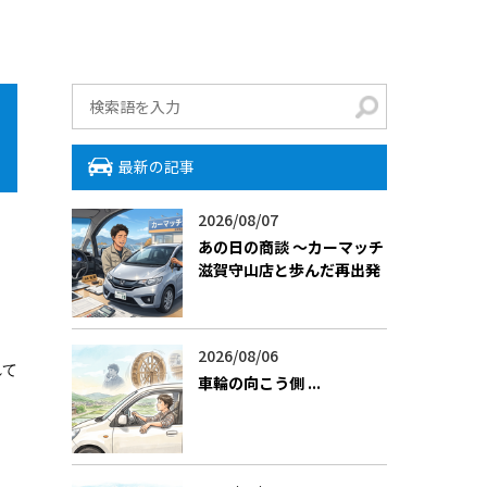
最新の記事
2026/08/07
あの日の商談 〜カーマッチ
滋賀守山店と歩んだ再出発
2026/08/06
れて
車輪の向こう側 ――...