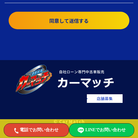
同意して送信する
店舗募集
© Car Match
電話でお問い合わせ
LINEでお問い合わせ
自社ローンで中古車をお値打ちに販売するカーマッチ