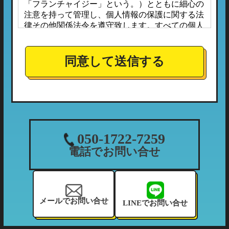
「フランチャイジー」という。）とともに細心の
注意を持って管理し、個人情報の保護に関する法
律その他関係法令を遵守致します。すべての個人
情報は、本プライバシーポリシーに定める場合の
ほか、お客様ご本人の同意なしに第三者へ開示ま
たは提供されることはありません。
同意して送信する
また、フランチャイジーとの間においては、事前
に個人情報保護に対する安全性を審査の上、個人
情報の取り扱いについては当社の方針に準拠する
こととしており、適切な管理監督を行ってまいり
ます。
１．個人情報の利用目的
050-1722-7259
当社が収集する個人情報につきましては、下記の
電話でお問い合せ
利用目的の範囲内において利用させて頂きます。
（1）ご利用履歴・支払状況の確認など、当社の
利用状況の把握及び債権管理のため
（2）カーマッチフランチャイズ全体の市場調
メールでお問い合せ
LINEでお問い合せ
査・分析のため
（3）お客様に有益と思われる当社のサービスの