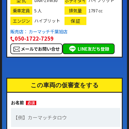
型 式
ボディタイ
DAA-ZVW30
ハイブリット
プ
乗車定員
排気量
5 人
1797 cc
エンジン
保 証
ハイブリット
販売店： カーマッチ千葉旭店
050-1722-7259
メールでお問い合せ
LINE友だち登録
この車両の仮審査をする
お名前
必須