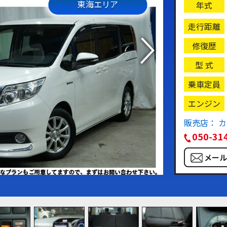
東海エリア
年式
走行距離
修復歴
型 式
乗車定員
エンジン
販売店： 
050-31
メー