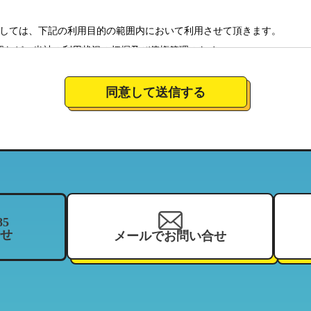
しては、下記の利用目的の範囲内において利用させて頂きます。
認など、当社の利用状況の把握及び債権管理のため
全体の市場調査・分析のため
社のサービスの商品情報、イベント情報、新店情報等の郵送、配送（宅
同意して送信する
要望に対応し、それらを会社運営全体に反映させるため
絡のための資料とするため。
について
営しており、特定の店舗にてお預かりした個人情報につきましては、当
当する範囲内において、利用させて頂きます。（それにより、お客様が
ことがございますので、ご了承下さい）
85
せ
メールでお問い合せ
を、当社の関連企業及びフランチャイジーとの間において、共同利用さ
、住所、電話番号、来店履歴（購入履歴若しくはリース履歴）、支払状
ーマッチ
契約している加盟店
報の利用目的」と同様