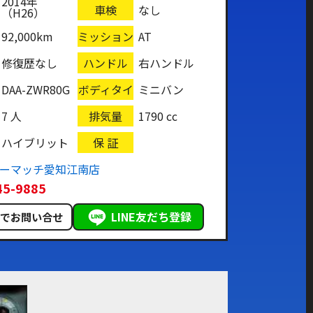
2014年
車検
なし
（H26）
92,000km
ミッション
AT
修復歴なし
ハンドル
右ハンドル
DAA-ZWR80G
ボディタイ
ミニバン
プ
7 人
排気量
1790 cc
ハイブリット
保 証
カーマッチ愛知江南店
45-9885
LINE友だち登録
ルでお問い合せ