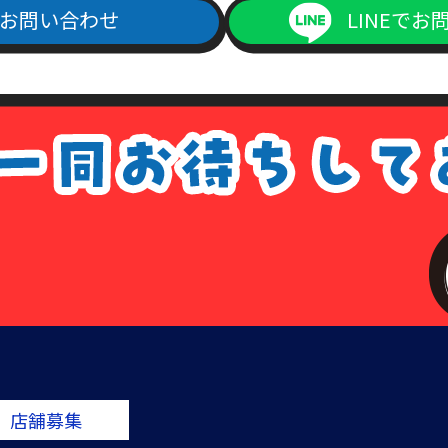
お問い合わせ
LINEでお
ご記入の上、上記本人確認書類の(1)～(4)のいずれかの写しを添付の
よりダウンロード出来ます）
1回につき書留送料440円分の切手を申請書類に同封して下さい。
手数料が同封されていなかった場合は、その旨をご連絡させて頂きます
は、各種請求はなかったものとして処理させて頂きますので、あらかじ
ない場合について
場合については、各種請求に応じられないことがあります。その場合は
ている住所、本人確認書類に記載されている住所、当社の登録住所が一
備があった場合。
店舗募集
で保有している個人データに該当しない場合。