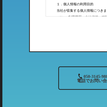
１．個人情報の利用目的
当社が収集する個人情報につきま
（1）ご利用履歴・支払状況の確
（2）カーマッチフランチャイズ
（3）お客様に有益と思われる当
案内をお送りするため。
（4）お問い合わせやご意見・ご
（5）採用に関するご案内やご連
２．特定の店舗にて取得した情報
当社では、複数の業態の店舗を運
て、「個人情報の利用目的」に該
列店のご案内をお送りさせて頂く
３．個人情報の共同利用について
050-3145-98
電話でお問い合
当社では、お客様から頂いた情報
・共同利用される個人情報：氏名
・共同利用者の範囲：株式会社カ
当社とフランチャイズ
・共同利用の目的：上記「個人情