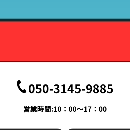
株式会社カーマッチ）代表取締役藤本広敬
、削除、または利用停止を求められたときは、当社の定める方法で本人
致します。
定の事由が生じない限りにおいては、お客様の事前承認がない限り、当
だし、法令により協力を求められた場合、その他法令が認める場合には
て
、削除、または利用停止などの各種請求の際、以下の書類を持って本人
050-3145-9885
記載されている面の写しを含むこと。（国際運転免許証は除く）
記載されている面の写しを含むこと。
帳ならびに次のいずれかのもの（住民票、公共料金領収書、公共料金請
営業時間:10：00～17：00
料金請求書は、発行日より3ヵ月以内で、現住所が記載されているもの
次のいずれか（旅券・公共料金領収書・公共料金請求書）
書は、発行日より3ヵ月以内で、現住所が記載されているもの。