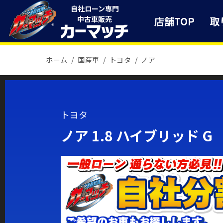
自社ローン専門
店舗TOP
取
中古車販売
ホーム
国産車
トヨタ
ノア
トヨタ
ノア 1.8 ハイブリッド G