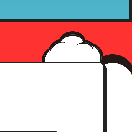
確認をさせて頂いた上、合理的な
社の収集した個人情報が第三者へ
、事前承認なく情報を当該公的機
確認にさせて頂きます。
求書）
。