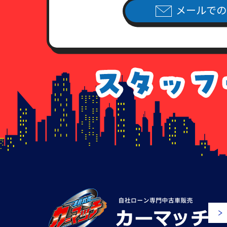
7．各種請求のお手続き方法
メールでの
当社指定の申請用紙
に必要事項を
（当社指定の申請用紙は、こちら
個人情報開示請求書
個人情報利用停止申請書
個人情報利用目的通知請求書
個人情報訂正追加削除請求書
委任状
8．手数料について
情報開示のご請求を頂いた場合、
手数料が不足している場合、及び
払いのなかった場合につきまして
9. 各種請求に応じることが出来
以下に該当すると当社が判断する
す。
（1）請求書・申込書に記載され
来ない場 合。
（2）所定の申請用紙の記入に不
（3）請求いただいた内容が当社