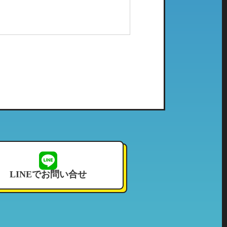
配メール等）、電子メールにてご
社で管理している個人情報とし
ご利用頂いたことのない当社の系
せて頂いております。
LINEでお問い合せ
況その他これに付帯する情報