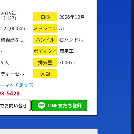
2015年
車検
2026年12月
（H27）
122,000km
ミッション
AT
修復歴なし
ハンドル
右ハンドル
-
ボディタイ
商用車
プ
5 人
排気量
3000 cc
ディーゼル
保 証
カーマッチ足立店
23-5428
LINE友だち登録
ルでお問い合せ