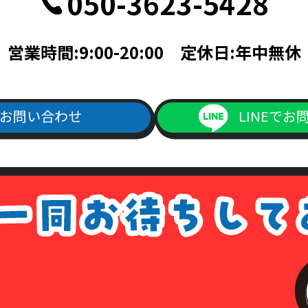
050-3623-5428
記載されている面の写しを含むこと。
帳ならびに次のいずれかのもの（住民票、公共料金領収書、公共料金請
営業時間:9:00-20:00 定休日:年中無休
料金請求書は、発行日より3ヵ月以内で、現住所が記載されているもの
次のいずれか（旅券・公共料金領収書・公共料金請求書）
書は、発行日より3ヵ月以内で、現住所が記載されているもの。
お問い合わせ
LINEでお
ご記入の上、上記本人確認書類の(1)～(4)のいずれかの写しを添付の
よりダウンロード出来ます）
1回につき書留送料440円分の切手を申請書類に同封して下さい。
手数料が同封されていなかった場合は、その旨をご連絡させて頂きます
は、各種請求はなかったものとして処理させて頂きますので、あらかじ
ない場合について