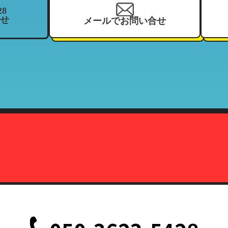
28
せ
メールでお問い合せ
を、当社の関連企業及びフランチャイジーとの間において、共同利用さ
、住所、電話番号、来店履歴（購入履歴若しくはリース履歴）、支払状
ーマッチ
契約している加盟店
報の利用目的」と同様
株式会社カーマッチ）代表取締役藤本広敬
、削除、または利用停止を求められたときは、当社の定める方法で本人
致します。
定の事由が生じない限りにおいては、お客様の事前承認がない限り、当
だし、法令により協力を求められた場合、その他法令が認める場合には
て
、削除、または利用停止などの各種請求の際、以下の書類を持って本人
記載されている面の写しを含むこと。（国際運転免許証は除く）