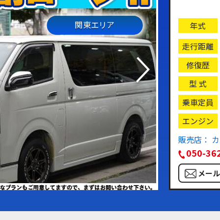
関東エリア
年式
走行距離
修復歴
型 式
乗車定員
エンジン
販売店： 
050-36
メー