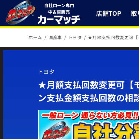
自社ローン専門
店舗TOP
取
中古車販売
ホーム
国産車
トヨタ
★月額支払回数変更可【
トヨタ
★月額支払回数変更可【モ
ン支払金額支払回数の相