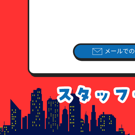
（2）日本国旅券（パスポート）
有効期限内のもので、現住所が
（3）健康保険証あるいは年金手
住民票・公共料金領収書・公共
（4）外国人登録証明書ならびに
公共料金領収書・公共料金請求
7．各種請求のお手続き方法
メールでの
当社指定の申請用紙
に必要事項を
（当社指定の申請用紙は、こちら
個人情報開示請求書
個人情報利用停止申請書
個人情報利用目的通知請求書
個人情報訂正追加削除請求書
委任状
8．手数料について
情報開示のご請求を頂いた場合、
手数料が不足している場合、及び
払いのなかった場合につきまして
9. 各種請求に応じることが出来