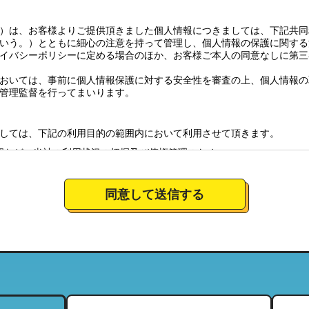
）は、お客様よりご提供頂きました個人情報につきましては、下記共同
いう。）とともに細心の注意を持って管理し、個人情報の保護に関する
イバシーポリシーに定める場合のほか、お客様ご本人の同意なしに第三
おいては、事前に個人情報保護に対する安全性を審査の上、個人情報の
管理監督を行ってまいります。
しては、下記の利用目的の範囲内において利用させて頂きます。
認など、当社の利用状況の把握及び債権管理のため
全体の市場調査・分析のため
社のサービスの商品情報、イベント情報、新店情報等の郵送、配送（宅
同意して送信する
要望に対応し、それらを会社運営全体に反映させるため
絡のための資料とするため。
について
営しており、特定の店舗にてお預かりした個人情報につきましては、当
当する範囲内において、利用させて頂きます。（それにより、お客様が
ことがございますので、ご了承下さい）