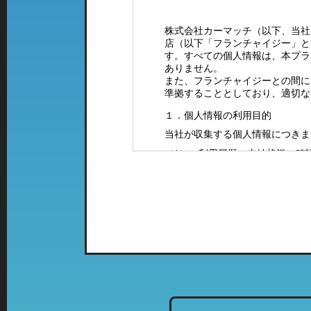
株式会社カーマッチ（以下、当社
店（以下「フランチャイジー」と
す。すべての個人情報は、本プラ
ありません。
また、フランチャイジーとの間に
準拠することとしており、適切な
１．個人情報の利用目的
当社が収集する個人情報につきま
（1）ご利用履歴・支払状況の確
（2）カーマッチフランチャイズ
（3）お客様に有益と思われる当
案内をお送りするため。
（4）お問い合わせやご意見・ご
（5）採用に関するご案内やご連
２．特定の店舗にて取得した情報
当社では、複数の業態の店舗を運
て、「個人情報の利用目的」に該
列店のご案内をお送りさせて頂く