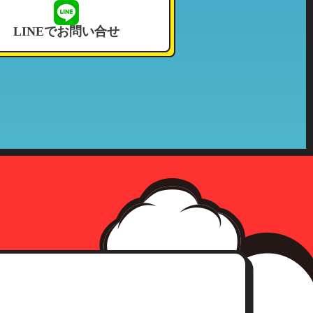
せて頂いております。
LINEでお問い合せ
況その他これに付帯する情報
確認をさせて頂いた上、合理的な
社の収集した個人情報が第三者へ
、事前承認なく情報を当該公的機
確認にさせて頂きます。