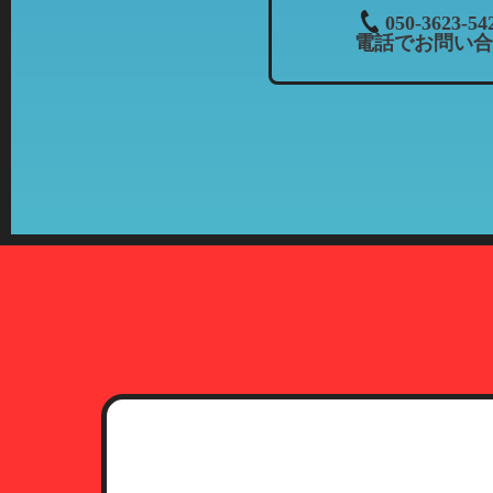
３．個人情報の共同利用について
050-3623-54
電話でお問い合
当社では、お客様から頂いた情報
・共同利用される個人情報：氏名
・共同利用者の範囲：株式会社カ
当社とフランチャイズ
・共同利用の目的：上記「個人情
・共有情報の管理責任者：当社（
４．開示等について
お客様より個人情報の開示、訂正
期間、妥当な範囲で速やかに対応
5．第三者への開示について
プライバシーポリシーに定める一
提供されることはありません。た
関等に提供することがあります。
6．本人確認に必要な書類につい
お客様より個人情報の開示、訂正
（1）運転免許証
有効期限内のもので、現住所が