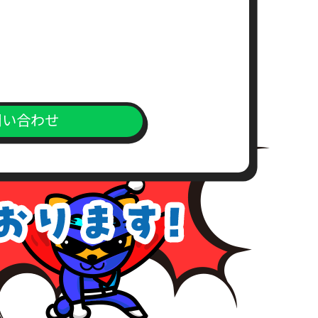
求書）
。
問い合わせ
上、対応窓口までご送付下さい。
が、こちらの所定の期間内にお支
めご了承下さい。