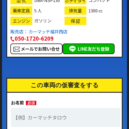
型 式
ボディタイ
DBA-NSP130
コンパクト
プ
乗車定員
排気量
5 人
1300 cc
エンジン
保 証
ガソリン
販売店： カーマッチ福井西店
050-1720-6209
メールでお問い合せ
LINE友だち登録
この車両の仮審査をする
お名前
必須