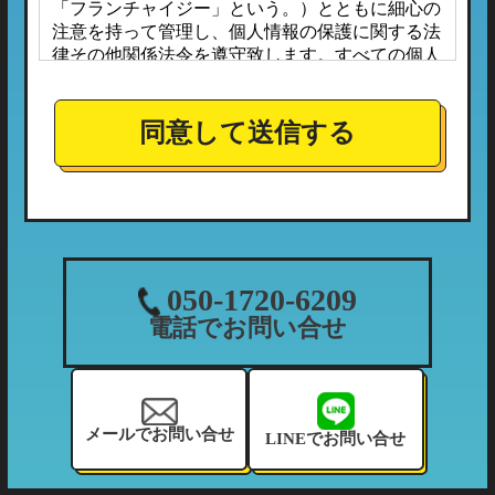
「フランチャイジー」という。）とともに細心の
注意を持って管理し、個人情報の保護に関する法
律その他関係法令を遵守致します。すべての個人
情報は、本プライバシーポリシーに定める場合の
ほか、お客様ご本人の同意なしに第三者へ開示ま
たは提供されることはありません。
同意して送信する
また、フランチャイジーとの間においては、事前
に個人情報保護に対する安全性を審査の上、個人
情報の取り扱いについては当社の方針に準拠する
こととしており、適切な管理監督を行ってまいり
ます。
１．個人情報の利用目的
050-1720-6209
当社が収集する個人情報につきましては、下記の
電話でお問い合せ
利用目的の範囲内において利用させて頂きます。
（1）ご利用履歴・支払状況の確認など、当社の
利用状況の把握及び債権管理のため
（2）カーマッチフランチャイズ全体の市場調
メールでお問い合せ
LINEでお問い合せ
査・分析のため
（3）お客様に有益と思われる当社のサービスの