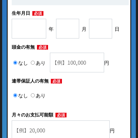
生年月日
必須
年
月
日
頭金の有無
必須
なし
あり
円
連帯保証人の有無
必須
なし
あり
月々のお支払可能額
必須
円