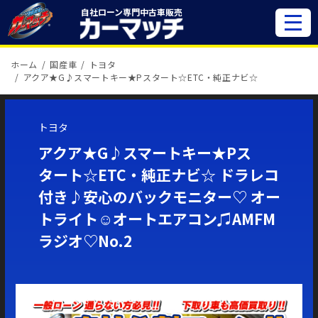
自社ローン専門
中古車販売
ホーム
国産車
トヨタ
アクア★G♪スマートキー★Pスタート☆ETC・純正ナビ☆
トヨタ
アクア★G♪スマートキー★Pス
タート☆ETC・純正ナビ☆ ドラレコ
付き♪安心のバックモニター♡ オー
トライト☺オートエアコン♫AMFM
ラジオ♡No.2