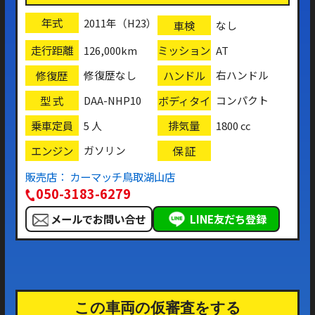
年式
2011年（H23）
車検
なし
走行距離
ミッション
126,000km
AT
修復歴
ハンドル
修復歴なし
右ハンドル
型 式
ボディタイ
DAA-NHP10
コンパクト
プ
乗車定員
排気量
5 人
1800 cc
エンジン
保 証
ガソリン
販売店： カーマッチ鳥取湖山店
050-3183-6279
メールでお問い合せ
LINE友だち登録
この車両の仮審査をする