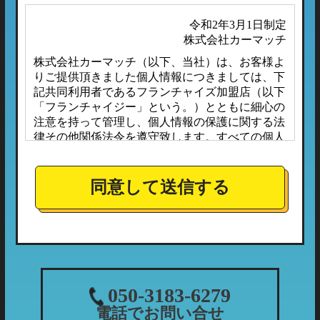
令和2年3月1日制定
株式会社カーマッチ
株式会社カーマッチ（以下、当社）は、お客様よ
りご提供頂きました個人情報につきましては、下
記共同利用者であるフランチャイズ加盟店（以下
「フランチャイジー」という。）とともに細心の
注意を持って管理し、個人情報の保護に関する法
律その他関係法令を遵守致します。すべての個人
情報は、本プライバシーポリシーに定める場合の
ほか、お客様ご本人の同意なしに第三者へ開示ま
たは提供されることはありません。
同意して送信する
また、フランチャイジーとの間においては、事前
に個人情報保護に対する安全性を審査の上、個人
情報の取り扱いについては当社の方針に準拠する
こととしており、適切な管理監督を行ってまいり
ます。
１．個人情報の利用目的
050-3183-6279
当社が収集する個人情報につきましては、下記の
電話でお問い合せ