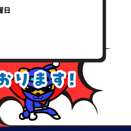
求書）
曜日
。
上、対応窓口までご送付下さい。
が、こちらの所定の期間内にお支
めご了承下さい。
、理由を付記してご連絡致しま