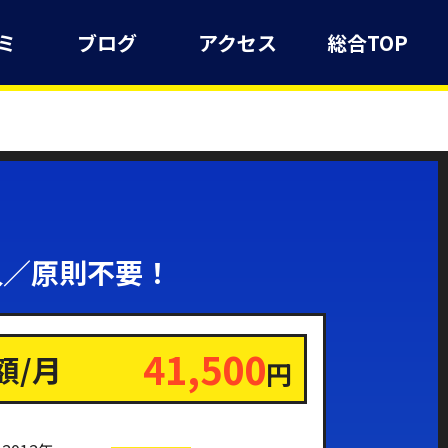
ミ
ブログ
アクセス
総合TOP
人／原則不要！
41,500
額/月
円