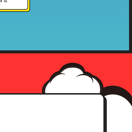
況その他これに付帯する情報
確認をさせて頂いた上、合理的な
社の収集した個人情報が第三者へ
、事前承認なく情報を当該公的機
確認にさせて頂きます。