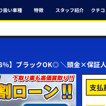
り扱い車種
特徴
スタッフ紹介
クチコ
98％】ブラックOK◎ ＼頭金×保証
支払