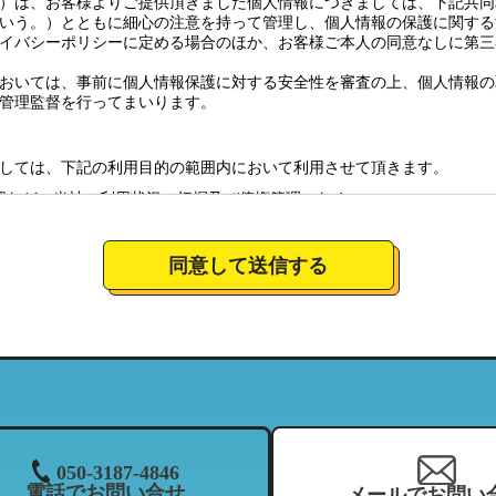
）は、お客様よりご提供頂きました個人情報につきましては、下記共同
いう。）とともに細心の注意を持って管理し、個人情報の保護に関する
イバシーポリシーに定める場合のほか、お客様ご本人の同意なしに第三
おいては、事前に個人情報保護に対する安全性を審査の上、個人情報の
管理監督を行ってまいります。
しては、下記の利用目的の範囲内において利用させて頂きます。
認など、当社の利用状況の把握及び債権管理のため
全体の市場調査・分析のため
社のサービスの商品情報、イベント情報、新店情報等の郵送、配送（宅
同意して送信する
要望に対応し、それらを会社運営全体に反映させるため
絡のための資料とするため。
について
営しており、特定の店舗にてお預かりした個人情報につきましては、当
当する範囲内において、利用させて頂きます。（それにより、お客様が
ことがございますので、ご了承下さい）
050-3187-4846
電話でお問い合せ
メールでお問い
を、当社の関連企業及びフランチャイジーとの間において、共同利用さ