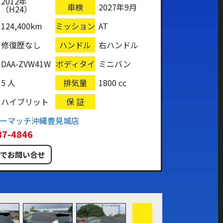
2012年
車検
2027年9月
（H24）
124,400km
ミッション
AT
修復歴なし
ハンドル
右ハンドル
DAA-ZVW41W
ボディタイ
ミニバン
プ
5 人
排気量
1800 cc
ハイブリット
保 証
カーマッチ沖縄豊見城店
87-4846
ルでお問い合せ