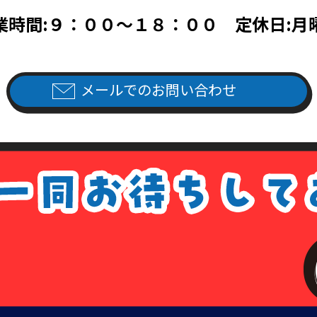
帳ならびに次のいずれかのもの（住民票、公共料金領収書、公共料金請
業時間:９：００～１８：００ 定休日:月
料金請求書は、発行日より3ヵ月以内で、現住所が記載されているもの
次のいずれか（旅券・公共料金領収書・公共料金請求書）
書は、発行日より3ヵ月以内で、現住所が記載されているもの。
メールでのお問い合わせ
ご記入の上、上記本人確認書類の(1)～(4)のいずれかの写しを添付の
よりダウンロード出来ます）
1回につき書留送料440円分の切手を申請書類に同封して下さい。
手数料が同封されていなかった場合は、その旨をご連絡させて頂きます
は、各種請求はなかったものとして処理させて頂きますので、あらかじ
ない場合について
場合については、各種請求に応じられないことがあります。その場合は