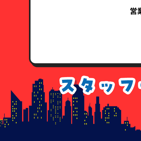
（3）健康保険証あるいは年金手
営
住民票・公共料金領収書・公共
（4）外国人登録証明書ならびに
公共料金領収書・公共料金請求
7．各種請求のお手続き方法
当社指定の申請用紙
に必要事項を
（当社指定の申請用紙は、こちら
個人情報開示請求書
個人情報利用停止申請書
個人情報利用目的通知請求書
個人情報訂正追加削除請求書
委任状
8．手数料について
情報開示のご請求を頂いた場合、
手数料が不足している場合、及び
払いのなかった場合につきまして
9. 各種請求に応じることが出来
以下に該当すると当社が判断する