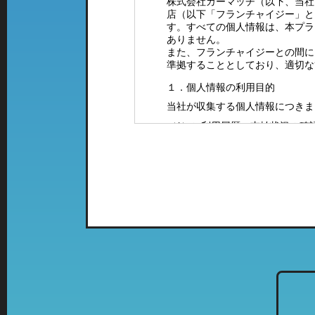
株式会社カーマッチ（以下、当社
店（以下「フランチャイジー」と
す。すべての個人情報は、本プラ
ありません。
また、フランチャイジーとの間に
準拠することとしており、適切な
１．個人情報の利用目的
当社が収集する個人情報につきま
（1）ご利用履歴・支払状況の確
（2）カーマッチフランチャイズ
（3）お客様に有益と思われる当
案内をお送りするため。
（4）お問い合わせやご意見・ご
（5）採用に関するご案内やご連
２．特定の店舗にて取得した情報
当社では、複数の業態の店舗を運
て、「個人情報の利用目的」に該
列店のご案内をお送りさせて頂く
３．個人情報の共同利用について
当社では、お客様から頂いた情報