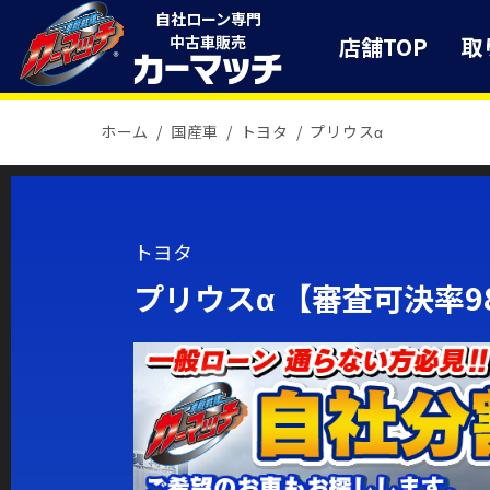
自社ローン専門
店舗TOP
取
中古車販売
ホーム
国産車
トヨタ
プリウスα
トヨタ
プリウスα 【審査可決率