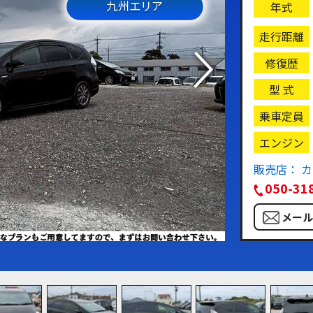
九州エリア
年式
走行距離
修復歴
型 式
乗車定員
エンジン
販売店： 
050-31
メー