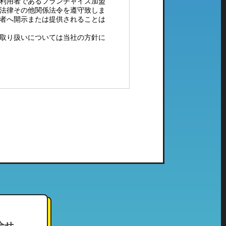
利用者であるフランチャイズ加盟
法律その他関係法令を遵守致しま
者へ開示または提供されることは
取り扱いについては当社の方針に
配メール等）、電子メールにてご
社で管理している個人情報とし
ご利用頂いたことのない当社の系
合せ
せて頂いております。