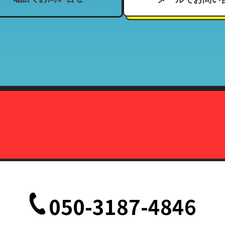
、住所、電話番号、来店履歴（購入履歴若しくはリース履歴）、支払状
ーマッチ
契約している加盟店
報の利用目的」と同様
株式会社カーマッチ）代表取締役藤本広敬
、削除、または利用停止を求められたときは、当社の定める方法で本人
致します。
定の事由が生じない限りにおいては、お客様の事前承認がない限り、当
だし、法令により協力を求められた場合、その他法令が認める場合には
て
、削除、または利用停止などの各種請求の際、以下の書類を持って本人
050-3187-4846
記載されている面の写しを含むこと。（国際運転免許証は除く）
記載されている面の写しを含むこと。