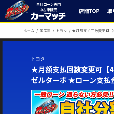
自社ローン専門
店舗TOP
取
中古車販売
ホーム
国産車
トヨタ
★月額支払回数変更可【
トヨタ
★月額支払回数変更可【4
ゼルターボ ★ローン支払