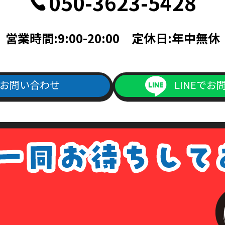
050-3623-5428
記載されている面の写しを含むこと。
帳ならびに次のいずれかのもの（住民票、公共料金領収書、公共料金請
営業時間:9:00-20:00 定休日:年中無休
料金請求書は、発行日より3ヵ月以内で、現住所が記載されているもの
次のいずれか（旅券・公共料金領収書・公共料金請求書）
書は、発行日より3ヵ月以内で、現住所が記載されているもの。
お問い合わせ
LINEでお
ご記入の上、上記本人確認書類の(1)～(4)のいずれかの写しを添付の
よりダウンロード出来ます）
1回につき書留送料440円分の切手を申請書類に同封して下さい。
手数料が同封されていなかった場合は、その旨をご連絡させて頂きます
は、各種請求はなかったものとして処理させて頂きますので、あらかじ
ない場合について