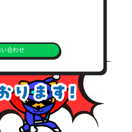
求書）
。
問い合わせ
上、対応窓口までご送付下さい。
が、こちらの所定の期間内にお支
めご了承下さい。