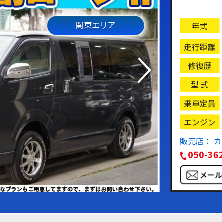
関東エリア
年式
走行距離
修復歴
型 式
乗車定員
エンジン
販売店： 
050-36
メー