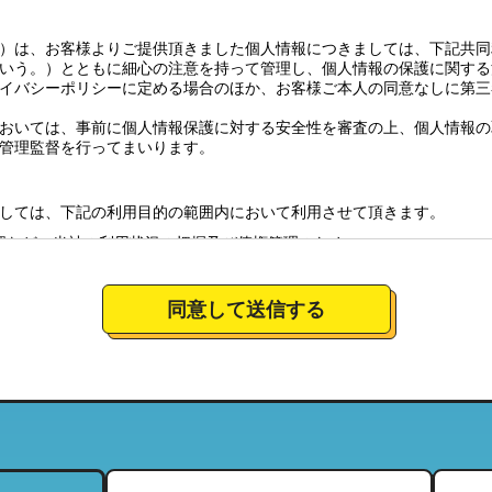
）は、お客様よりご提供頂きました個人情報につきましては、下記共同
いう。）とともに細心の注意を持って管理し、個人情報の保護に関する
イバシーポリシーに定める場合のほか、お客様ご本人の同意なしに第三
おいては、事前に個人情報保護に対する安全性を審査の上、個人情報の
管理監督を行ってまいります。
しては、下記の利用目的の範囲内において利用させて頂きます。
認など、当社の利用状況の把握及び債権管理のため
全体の市場調査・分析のため
社のサービスの商品情報、イベント情報、新店情報等の郵送、配送（宅
同意して送信する
要望に対応し、それらを会社運営全体に反映させるため
絡のための資料とするため。
について
営しており、特定の店舗にてお預かりした個人情報につきましては、当
当する範囲内において、利用させて頂きます。（それにより、お客様が
ことがございますので、ご了承下さい）