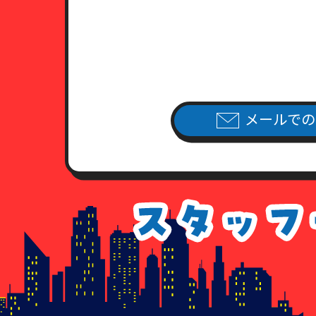
（2）日本国旅券（パスポート）
有効期限内のもので、現住所が
（3）健康保険証あるいは年金手
住民票・公共料金領収書・公共
（4）外国人登録証明書ならびに
公共料金領収書・公共料金請求
7．各種請求のお手続き方法
メールでの
当社指定の申請用紙
に必要事項を
（当社指定の申請用紙は、こちら
個人情報開示請求書
個人情報利用停止申請書
個人情報利用目的通知請求書
個人情報訂正追加削除請求書
委任状
8．手数料について
情報開示のご請求を頂いた場合、
手数料が不足している場合、及び
払いのなかった場合につきまして
9. 各種請求に応じることが出来