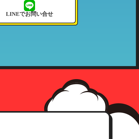
せて頂いております。
LINEでお問い合せ
況その他これに付帯する情報
確認をさせて頂いた上、合理的な
社の収集した個人情報が第三者へ
、事前承認なく情報を当該公的機
確認にさせて頂きます。