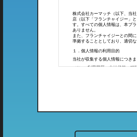
株式会社カーマッチ（以下、当社
店（以下「フランチャイジー」と
す。すべての個人情報は、本プラ
ありません。
また、フランチャイジーとの間に
準拠することとしており、適切な
１．個人情報の利用目的
当社が収集する個人情報につきま
（1）ご利用履歴・支払状況の確
（2）カーマッチフランチャイズ
（3）お客様に有益と思われる当
案内をお送りするため。
（4）お問い合わせやご意見・ご
（5）採用に関するご案内やご連
２．特定の店舗にて取得した情報
当社では、複数の業態の店舗を運
て、「個人情報の利用目的」に該
列店のご案内をお送りさせて頂く