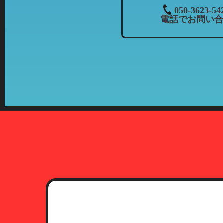
３．個人情報の共同利用について
050-3623-54
電話でお問い合
当社では、お客様から頂いた情報
・共同利用される個人情報：氏名
・共同利用者の範囲：株式会社カ
当社とフランチャイズ
・共同利用の目的：上記「個人情
・共有情報の管理責任者：当社（
４．開示等について
お客様より個人情報の開示、訂正
期間、妥当な範囲で速やかに対応
5．第三者への開示について
プライバシーポリシーに定める一
提供されることはありません。た
関等に提供することがあります。
6．本人確認に必要な書類につい
お客様より個人情報の開示、訂正
（1）運転免許証
有効期限内のもので、現住所が