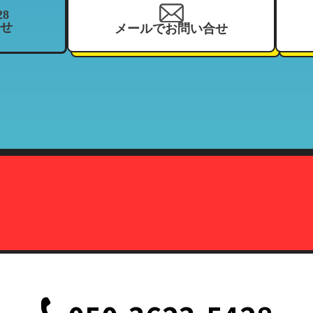
28
せ
メールでお問い合せ
を、当社の関連企業及びフランチャイジーとの間において、共同利用さ
、住所、電話番号、来店履歴（購入履歴若しくはリース履歴）、支払状
ーマッチ
契約している加盟店
報の利用目的」と同様
株式会社カーマッチ）代表取締役藤本広敬
、削除、または利用停止を求められたときは、当社の定める方法で本人
致します。
定の事由が生じない限りにおいては、お客様の事前承認がない限り、当
だし、法令により協力を求められた場合、その他法令が認める場合には
て
、削除、または利用停止などの各種請求の際、以下の書類を持って本人
記載されている面の写しを含むこと。（国際運転免許証は除く）