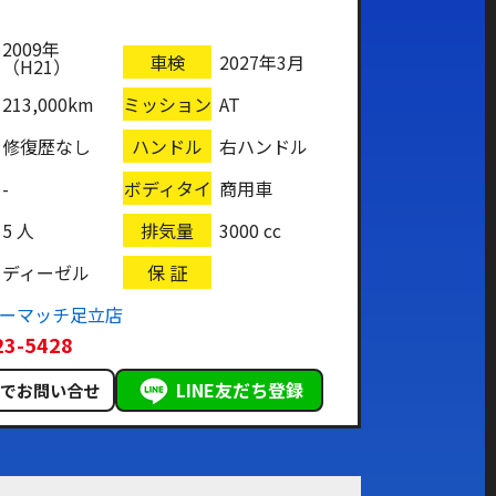
2009年
車検
2027年3月
（H21）
213,000km
ミッション
AT
修復歴なし
ハンドル
右ハンドル
-
ボディタイ
商用車
プ
5 人
排気量
3000 cc
ディーゼル
保 証
カーマッチ足立店
23-5428
LINE友だち登録
ルでお問い合せ