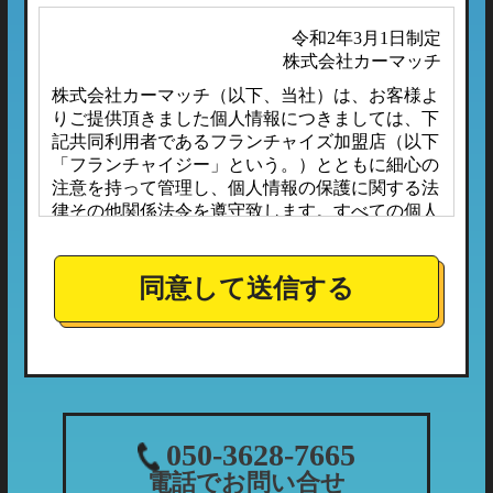
令和2年3月1日制定
株式会社カーマッチ
株式会社カーマッチ（以下、当社）は、お客様よ
りご提供頂きました個人情報につきましては、下
記共同利用者であるフランチャイズ加盟店（以下
「フランチャイジー」という。）とともに細心の
注意を持って管理し、個人情報の保護に関する法
律その他関係法令を遵守致します。すべての個人
情報は、本プライバシーポリシーに定める場合の
ほか、お客様ご本人の同意なしに第三者へ開示ま
たは提供されることはありません。
同意して送信する
また、フランチャイジーとの間においては、事前
に個人情報保護に対する安全性を審査の上、個人
情報の取り扱いについては当社の方針に準拠する
こととしており、適切な管理監督を行ってまいり
ます。
１．個人情報の利用目的
050-3628-7665
当社が収集する個人情報につきましては、下記の
電話でお問い合せ