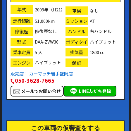
年式
2009年（H21）
車検
なし
走行距離
ミッション
51,000km
AT
修復歴
ハンドル
修復歴なし
右ハンドル
型 式
ボディタイ
DAA-ZVW30
ハイブリット
プ
乗車定員
排気量
5 人
1800 cc
エンジン
保 証
ハイブリット
販売店： カーマッチ岩手盛岡店
050-3628-7665
メールでお問い合せ
LINE友だち登録
この車両の仮審査をする