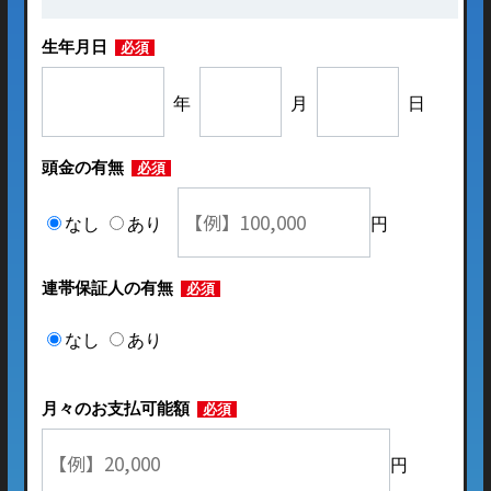
生年月日
必須
年
月
日
頭金の有無
必須
なし
あり
円
連帯保証人の有無
必須
なし
あり
月々のお支払可能額
必須
円