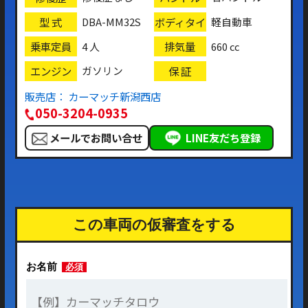
型 式
ボディタイ
DBA-MM32S
軽自動車
プ
乗車定員
排気量
4 人
660 cc
エンジン
保 証
ガソリン
販売店： カーマッチ新潟西店
050-3204-0935
メールでお問い合せ
LINE友だち登録
この車両の仮審査をする
お名前
必須