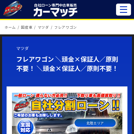
自社ローン専門
中古車販売
ホーム
国産車
マツダ
フレアワゴン
マツダ
フレアワゴン ＼頭金×保証人／原則
不要！ ＼頭金×保証人／原則不要！
北陸エリア