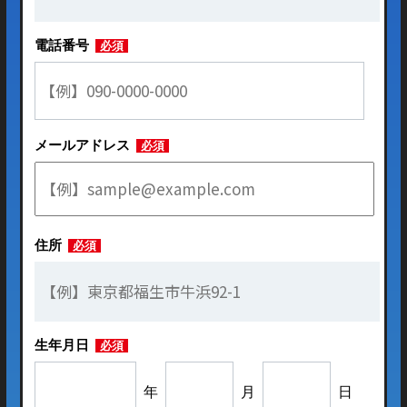
電話番号
必須
メールアドレス
必須
住所
必須
生年月日
必須
年
月
日