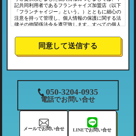
記共同利用者であるフランチャイズ加盟店（以下
「フランチャイジー」という。）とともに細心の
注意を持って管理し、個人情報の保護に関する法
律その他関係法令を遵守致します。すべての個人
情報は、本プライバシーポリシーに定める場合の
ほか、お客様ご本人の同意なしに第三者へ開示ま
たは提供されることはありません。
同意して送信する
また、フランチャイジーとの間においては、事前
に個人情報保護に対する安全性を審査の上、個人
情報の取り扱いについては当社の方針に準拠する
こととしており、適切な管理監督を行ってまいり
ます。
１．個人情報の利用目的
050-3204-0935
当社が収集する個人情報につきましては、下記の
電話でお問い合せ
利用目的の範囲内において利用させて頂きます。
（1）ご利用履歴・支払状況の確認など、当社の
利用状況の把握及び債権管理のため
（2）カーマッチフランチャイズ全体の市場調
メールでお問い合せ
LINEでお問い合せ
査・分析のため