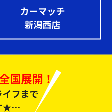
カーマッチ
新潟西店
全国展開！
ライフまで
す★