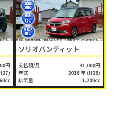
ソリオバンディット
000円
支払額/月
31,000円
H27)
年式
2016 年
(H28)
60
cc
排気量
1,200
cc