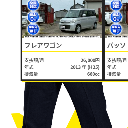
フレアワゴン
パッソ
支払額/月
26,000円
支払額/月
年式
2013 年
(H25)
年式
排気量
660
cc
排気量