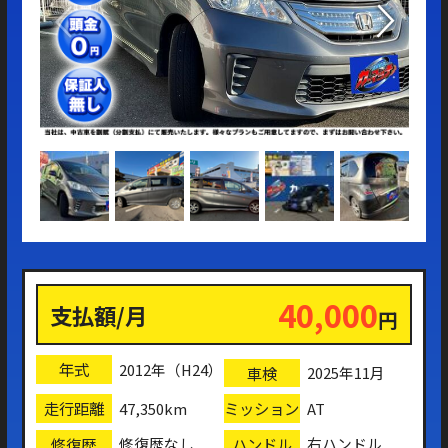
40,000
支払額/月
円
年式
2012年（H24）
車検
2025年11月
走行距離
ミッション
47,350km
AT
修復歴
ハンドル
修復歴なし
右ハンドル