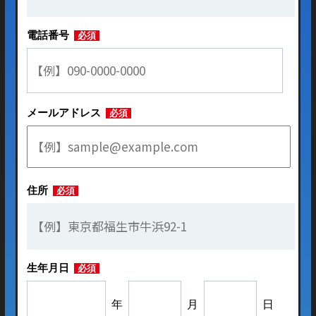
電話番号
必須
メールアドレス
必須
住所
必須
生年月日
必須
年
月
日