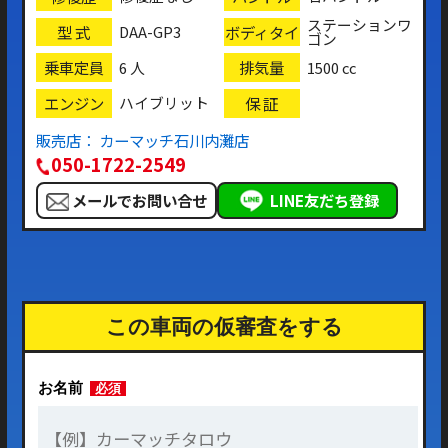
ステーションワ
型 式
ボディタイ
DAA-GP3
ゴン
プ
乗車定員
排気量
6 人
1500 cc
エンジン
保 証
ハイブリット
販売店： カーマッチ石川内灘店
050-1722-2549
メールでお問い合せ
LINE友だち登録
この車両の仮審査をする
お名前
必須