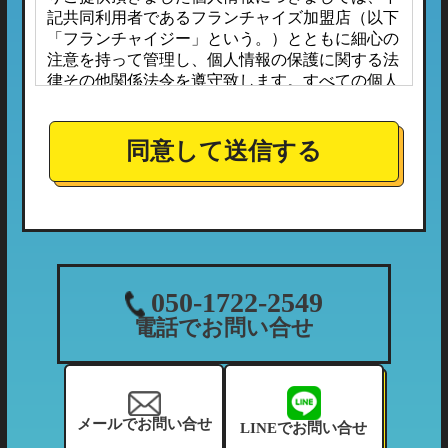
記共同利用者であるフランチャイズ加盟店（以下
「フランチャイジー」という。）とともに細心の
注意を持って管理し、個人情報の保護に関する法
律その他関係法令を遵守致します。すべての個人
情報は、本プライバシーポリシーに定める場合の
ほか、お客様ご本人の同意なしに第三者へ開示ま
たは提供されることはありません。
同意して送信する
また、フランチャイジーとの間においては、事前
に個人情報保護に対する安全性を審査の上、個人
情報の取り扱いについては当社の方針に準拠する
こととしており、適切な管理監督を行ってまいり
ます。
１．個人情報の利用目的
050-1722-2549
当社が収集する個人情報につきましては、下記の
電話でお問い合せ
利用目的の範囲内において利用させて頂きます。
（1）ご利用履歴・支払状況の確認など、当社の
利用状況の把握及び債権管理のため
（2）カーマッチフランチャイズ全体の市場調
メールでお問い合せ
LINEでお問い合せ
査・分析のため