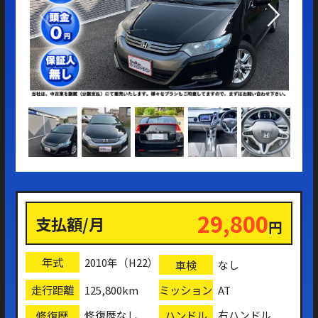
29,800
支払額/月
円
年式
2010年（H22）
車検
なし
走行距離
ミッション
125,800km
AT
修復歴
ハンドル
修復歴なし
右ハンドル