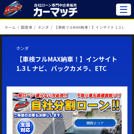
自社ローン専門
中古車販売
ホーム
国産車
ホンダ
【車検フルMAX納車！】インサイト 1.3 L
ホンダ
【車検フルMAX納車！】インサイト
1.3 L ナビ、バックカメラ、ETC
関西エリア