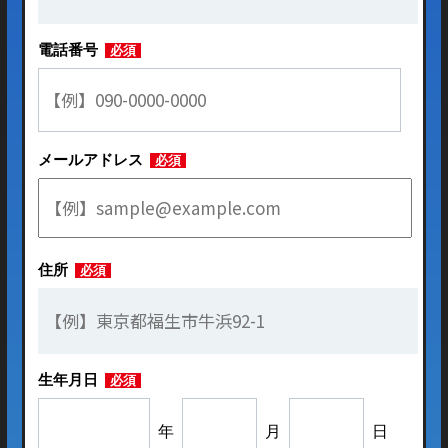
電話番号
必須
メールアドレス
必須
住所
必須
生年月日
必須
年
月
日