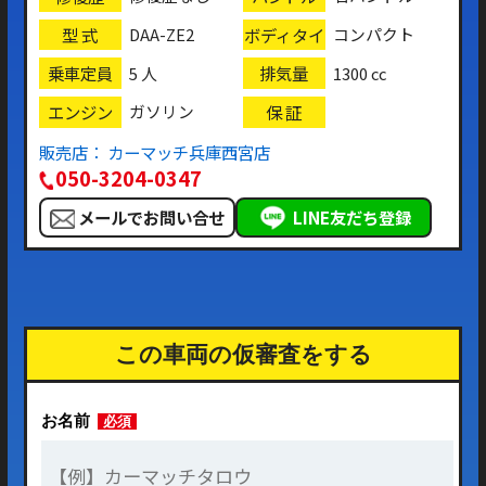
型 式
ボディタイ
DAA-ZE2
コンパクト
プ
乗車定員
排気量
5 人
1300 cc
エンジン
保 証
ガソリン
販売店： カーマッチ兵庫西宮店
050-3204-0347
メールでお問い合せ
LINE友だち登録
この車両の仮審査をする
お名前
必須