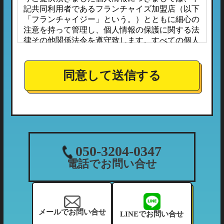
記共同利用者であるフランチャイズ加盟店（以下
「フランチャイジー」という。）とともに細心の
注意を持って管理し、個人情報の保護に関する法
律その他関係法令を遵守致します。すべての個人
情報は、本プライバシーポリシーに定める場合の
ほか、お客様ご本人の同意なしに第三者へ開示ま
たは提供されることはありません。
同意して送信する
また、フランチャイジーとの間においては、事前
に個人情報保護に対する安全性を審査の上、個人
情報の取り扱いについては当社の方針に準拠する
こととしており、適切な管理監督を行ってまいり
ます。
１．個人情報の利用目的
050-3204-0347
当社が収集する個人情報につきましては、下記の
電話でお問い合せ
利用目的の範囲内において利用させて頂きます。
（1）ご利用履歴・支払状況の確認など、当社の
利用状況の把握及び債権管理のため
（2）カーマッチフランチャイズ全体の市場調
メールでお問い合せ
LINEでお問い合せ
査・分析のため