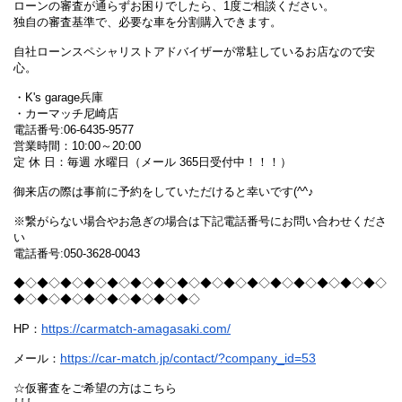
ローンの審査が通らずお困りでしたら、1度ご相談ください。
独自の審査基準で、必要な車を分割購入できます。
自社ローンスペシャリストアドバイザーが常駐しているお店なので安
心。
・K's garage兵庫
・カーマッチ尼崎店
電話番号:06-6435-9577
営業時間：10:00～20:00
定 休 日：毎週 水曜日（メール 365日受付中！！！）
御来店の際は事前に予約をしていただけると幸いです(^^♪
※繋がらない場合やお急ぎの場合は下記電話番号にお問い合わせくださ
い
電話番号:050-3628-0043
◆◇◆◇◆◇◆◇◆◇◆◇◆◇◆◇◆◇◆◇◆◇◆◇◆◇◆◇◆◇◆◇
◆◇◆◇◆◇◆◇◆◇◆◇◆◇◆◇
https://carmatch-amagasaki.com/
HP：
https://car-match.jp/contact/?company_id=53
メール：
☆仮審査をご希望の方はこちら