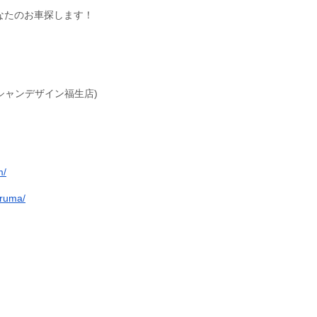
なたのお車探します！
シャンデザイン福生店)
m/
iruma/