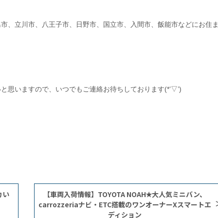
島市、立川市、八王子市、日野市、国立市、入間市、飯能市などにお住
思いますので、いつでもご連絡お待ちしております(*’▽’)
カい
【車両入荷情報】TOYOTA NOAH✭大人気ミニバン、
carrozzeriaナビ・ETC搭載のワンオーナーXスマートエ
ディション