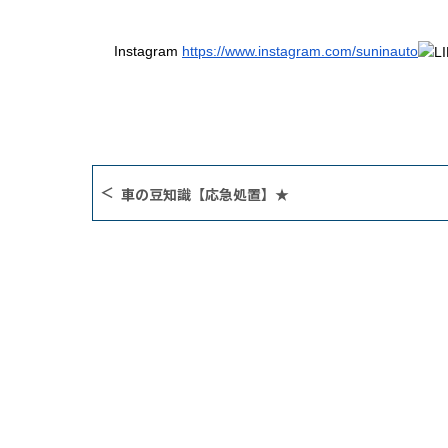
Instagram
https://www.instagram.com/suninauto
車の豆知識【応急処置】★