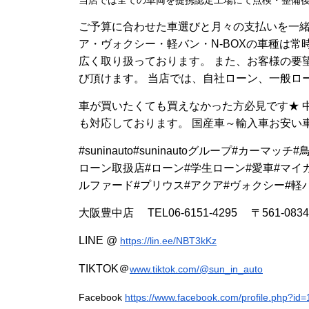
ご予算に合わせた車選びと月々の支払いを一緒
ア・ヴォクシー・軽バン・N-BOXの車種は
広く取り扱っております。 また、お客様の要
び頂けます。 当店では、自社ローン、一般ロ
車が買いたくても買えなかった方必見です★ 中
も対応しております。 国産車～輸入車お安い
#suninauto#suninautoグループ#カ
ローン取扱店#ローン#学生ローン#愛車#マイカ
ルファード#プリウス#アクア#ヴォクシー#軽バ
大阪豊中店 TEL06-6151-4295 〒561-0
LINE @
https://lin.ee/NBT3kKz
TIKTOK＠
www.tiktok.com/@sun_in_auto
Facebook
https://www.facebook.com/profile.php?id