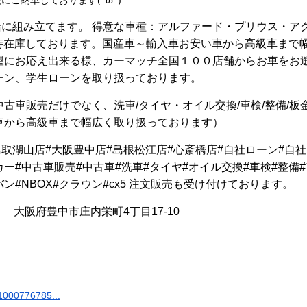
に組み立てます。 得意な車種：アルファード・プリウス・ア
常時在庫しております。国産車～輸入車お安い車から高級車まで
望にお応え出来る様、カーマッチ全国１００店舗からお車をお
ーン、学生ローンを取り扱っております。
古車販売だけでなく、洗車/タイヤ・オイル交換/車検/整備/板
車から高級車まで幅広く取り扱っております）
ーマッチ#鳥取湖山店#大阪豊中店#島根松江店#心斎橋店#自社ローン#自社
ー#中古車販売#中古車#洗車#タイヤ#オイル交換#車検#整備#
ン#NBOX#クラウン#cx5 注文販売も受け付けております。
834 大阪府豊中市庄内栄町4丁目17-10
=1000776785...