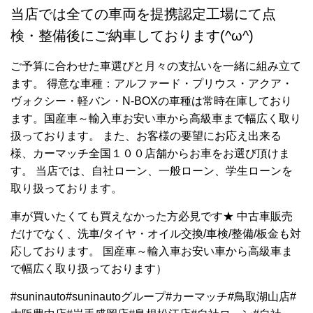
当店では全ての車両を提携認定工場にて点
検・整備後にご納車しております(^ω^)
ご予算に合わせた車選びと月々の支払いを一緒に組み立て
ます。 得意な車種：アルファード・プリウス・アクア・
ヴォクシー・軽バン・N-BOXの車種は常時在庫しており
ます。国産車～輸入車お安い車から高級車まで幅広く取り
扱っております。 また、お客様の要望にお応え出来る
様、カーマッチ全国１００店舗からお車をお選び頂けま
す。 当店では、自社ローン、一般ローン、学生ローンを
取り扱っております。
車が買いたくても買えなかった方必見です★ 中古車販売
だけでなく、洗車/タイヤ・オイル交換/車検/整備/板金も対
応しております。 国産車～輸入車お安い車から高級車ま
で幅広く取り扱っております）
#suninauto#suninautoグループ#カーマッチ#鳥取湖山店#