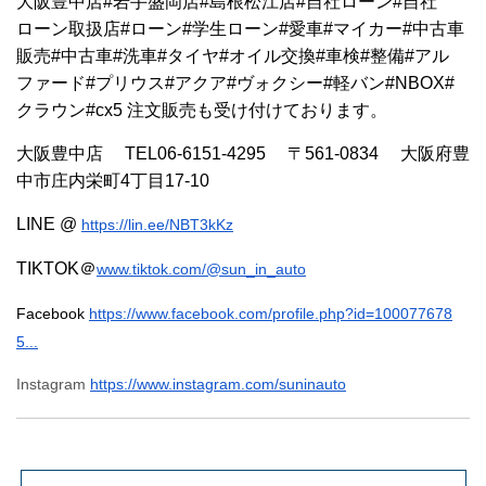
大阪豊中店#岩手盛岡店#島根松江店#自社ローン#自社
ローン取扱店#ローン#学生ローン#愛車#マイカー#中古車
販売#中古車#洗車#タイヤ#オイル交換#車検#整備#アル
ファード#プリウス#アクア#ヴォクシー#軽バン#NBOX#
クラウン#cx5 注文販売も受け付けております。
大阪豊中店 TEL06-6151-4295 〒561-0834 大阪府豊
中市庄内栄町4丁目17-10
LINE @
https://lin.ee/NBT3kKz
TIKTOK＠
www.tiktok.com/@sun_in_auto
Facebook
https://www.facebook.com/profile.php?id=100077678
5...
Instagram
https://www.instagram.com/suninauto