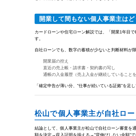
開業して間もない個人事業主はど
カードローンや住宅ローン解説では、「開業1年目で
す。
自社ローンでも、数字の蓄積が少ないと判断材料が限
開業届の控え
直近の売上帳・請求書・契約書の写し
通帳の入金履歴（売上入金が継続していること
「確定申告が薄い分、"仕事が続いている証拠"を足
松山で個人事業主が自社ロ
結論として、個人事業主が松山で自社ローン審査を
額を決定→収入証明を揃える→"背伸びしない金額"