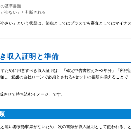
際の基準書類
力が少ない」と判断される
が小さい」という状態は、節税としてはプラスでも審査としてはマイナ
き収入証明と準備
すために用意すべき収入証明は、「確定申告書控え2〜3年分」「所得
軸に、愛媛の自社ローンで必須とされる4セットの書類を揃えることで
完成させて持ち込むイメージ」です。
類
員と違い源泉徴収票がないため、次の書類が収入証明として使われる」