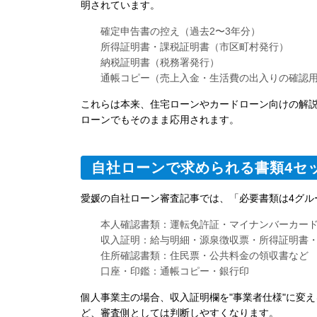
明されています。
確定申告書の控え（過去2〜3年分）
所得証明書・課税証明書（市区町村発行）
納税証明書（税務署発行）
通帳コピー（売上入金・生活費の出入りの確認
これらは本来、住宅ローンやカードローン向けの解
ローンでもそのまま応用されます。
自社ローンで求められる書類4セ
愛媛の自社ローン審査記事では、「必要書類は4グル
本人確認書類
：運転免許証・マイナンバーカー
収入証明
：給与明細・源泉徴収票・所得証明書
住所確認書類
：住民票・公共料金の領収書など
口座・印鑑
：通帳コピー・銀行印
個人事業主の場合、収入証明欄を"事業者仕様"に変
ど、審査側としては判断しやすくなります。