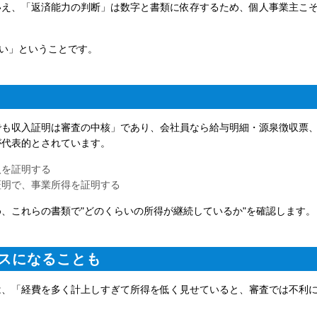
いえ、「返済能力の判断」は数字と書類に依存するため、個人事業主こ
ない」ということです。
でも収入証明は審査の中核」であり、会社員なら給与明細・源泉徴収票
が代表的とされています。
入を証明する
証明で、事業所得を証明する
、これらの書類で"どのくらいの所得が継続しているか"を確認します。
スになることも
は、「経費を多く計上しすぎて所得を低く見せていると、審査では不利