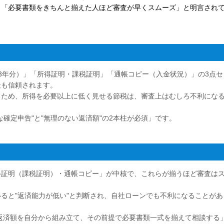
」「必要書類をきちんと揃えた人ほど審査が早くスムーズ」と明言され
3年分）」「所得証明・課税証明」「通帳コピー（入金状況）」の3点セ
最も信頼されます。
るため、所得を必要以上に低く見せる節税は、審査上はむしろ不利にな
確定申告"と"無理のない返済額"の2本柱が必須」です。
得証明（課税証明）・通帳コピー」が中核で、これらが揃うほど審査は
ると"返済能力が低い"と判断され、自社ローンでも不利になることがあ
る返済額を自分から組み立て、その前提で必要書類一式を揃えて相談する