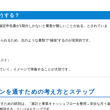
うする？
確定申告書が1期分しかないと審査が難しいことがある」とされていま
られるため、次のような書類で"補強"するのが現実的です。
を示す）
していく」イメージで準備することが大切です。
ーンを通すための考え方とステップ
通すための鉄則は、「家計と事業キャッシュフローを整理→安全な月々
で相談する」という4ステップです。