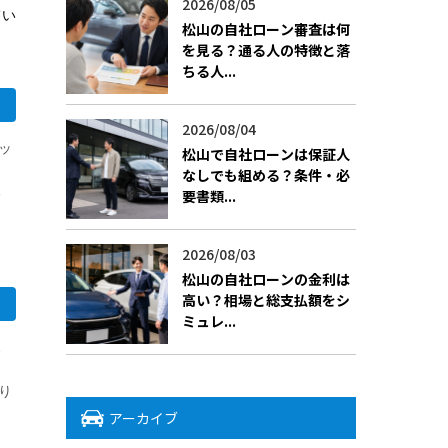
2026/08/05
てい
松山の自社ローン審査は何
を見る？通る人の特徴と落
ちる人...
2026/08/04
ッ
松山で自社ローンは保証人
なしでも組める？条件・必
る
要書類...
2026/08/03
松山の自社ローンの金利は
高い？相場と総支払額をシ
ミュレ...
ス
り
アーカイブ
」