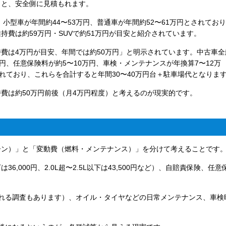
くと、安全側に見積もれます。
小型車が年間約44〜53万円、普通車が年間約52〜61万円とされてお
費は約59万円・SUVで約51万円が目安と紹介されています。
費は4万円が目安、年間では約50万円」と明示されています。中古車全
円、任意保険料が約5〜10万円、車検・メンテナンスが年換算7〜12万
れており、これらを合計すると年間30〜40万円台＋駐車場代となりま
費は約50万円前後（月4万円程度）と考えるのが現実的です。
ーン）」と「変動費（燃料・メンテナンス）」を分けて考えることです
36,000円、2.0L超〜2.5L以下は43,500円など）、自賠責保険、任意
とされる調査もあります）、オイル・タイヤなどの日常メンテナンス、車検