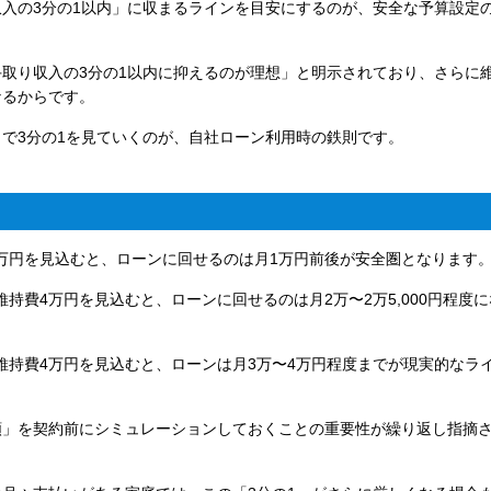
入の3分の1以内」に収まるラインを目安にするのが、安全な予算設定
取り収入の3分の1以内に抑えるのが理想」と明示されており、さらに
なるからです。
で3分の1を見ていくのが、自社ローン利用時の鉄則です。
4万円を見込むと、ローンに回せるのは月1万円前後が安全圏となります
。維持費4万円を見込むと、ローンに回せるのは月2万〜2万5,000円程度に
す。維持費4万円を見込むと、ローンは月3万〜4万円程度までが現実的なラ
額」を契約前にシミュレーションしておくことの重要性が繰り返し指摘