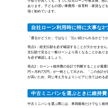
手取りが高くても、すでに住宅ローンや教育費、他の
あります。子どもの習い事費用・保育料・家賃など
強く勧めています。
自社ローン利用時に特に大事な2
「通るかどうか」ではなく「払い続けられるかどう
視点1：総支払額を必ず確認する
ことが欠かせません
支払額で見ると一般ローンより高くなることがありま
を必ず確認しましょう。
視点2：ローン＋維持費の合計で判断する
ことが最重
円＝月約7万円」が一例として示され、「この合計が
が高いため、同じ考え方をよりシビアに当てはめる
中古ミニバンを選ぶときに維持費
中古ミニバンを選ぶ際には、車両価格だけでなく維