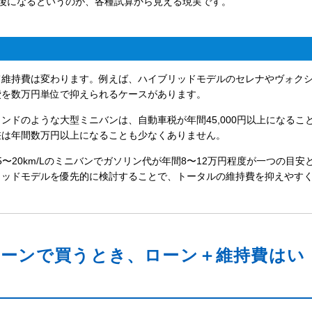
後になるというのが、各種試算から見える現実です。
て維持費は変わります。例えば、ハイブリッドモデルのセレナやヴォク
費を数万円単位で抑えられるケースがあります。
ランドのような大型ミニバンは、自動車税が年間45,000円以上になるこ
差は年間数万円以上になることも少なくありません。
〜20km/Lのミニバンでガソリン代が年間8〜12万円程度が一つの目安
リッドモデルを優先的に検討することで、トータルの維持費を抑えやす
ローンで買うとき、ローン＋維持費はい