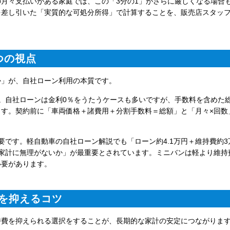
月々支払いがある家庭では、この「3分の1」がさらに厳しくなる場合
を差し引いた「実質的な可処分所得」で計算することを、販売店スタッ
つの視点
か」が、自社ローン利用の本質です。
。自社ローンは金利0％をうたうケースも多いですが、手数料を含めた
す。契約前に「車両価格＋諸費用＋分割手数料＝総額」と「月々×回数
要です。軽自動車の自社ローン解説でも「ローン約4.1万円＋維持費約3
家計に無理がないか」が最重要とされています。ミニバンは軽より維持
必要があります。
を抑えるコツ
持費を抑えられる選択をすることが、長期的な家計の安定につながりま