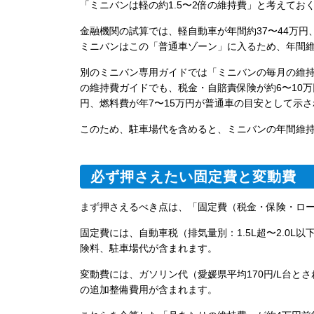
「ミニバンは軽の約1.5〜2倍の維持費」と考えてお
金融機関の試算では、軽自動車が年間約37〜44万円、
ミニバンはこの「普通車ゾーン」に入るため、年間維持
別のミニバン専用ガイドでは「ミニバンの毎月の維持
の維持費ガイドでも、税金・自賠責保険が約6〜10万
円、燃料費が年7〜15万円が普通車の目安として示さ
このため、駐車場代を含めると、ミニバンの年間維持
必ず押さえたい固定費と変動費
まず押さえるべき点は、「固定費（税金・保険・ロ
固定費には、自動車税（排気量別：1.5L超〜2.0L以下は
険料、駐車場代が含まれます。
変動費には、ガソリン代（愛媛県平均170円/L台
の追加整備費用が含まれます。