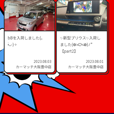
bBを入荷しました(｡
✨新型プリウス✨入荷し
•̀ᴗ-)✧
ました(◍˃̶ᗜ˂̶◍)ﾉ”
【part2】
2023.08.03
2023.08.01
カーマッチ大阪豊中店
カーマッチ大阪豊中店