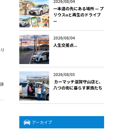
2026/08/04
一本道の先にある場所 — プ
リウスαと再生のドライブ
—
2026/08/04
人生交差点...
あり
2026/08/03
―― カーマッチ滋賀守山店と、
諦
八つの街に暮らす家族たち ――
アーカイブ