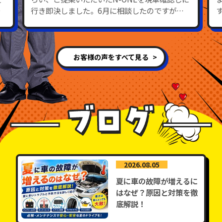
出
行き即決しました。6月に相談したのですが、
頭金を払えるのが8月だったので待っていただ
き、その期間に整備と清掃をしてくれていまし
た。先週頭金と書類を持っていくとすぐに移転
登録の手続きも済み、あっという間に納車でし
お客様の声をすべて見る
た。毎月お店に支払いに行く約束をしているの
で、仕事頑張ります。
2026.08.05
夏に車の故障が増えるに
はなぜ？原因と対策を徹
底解説！