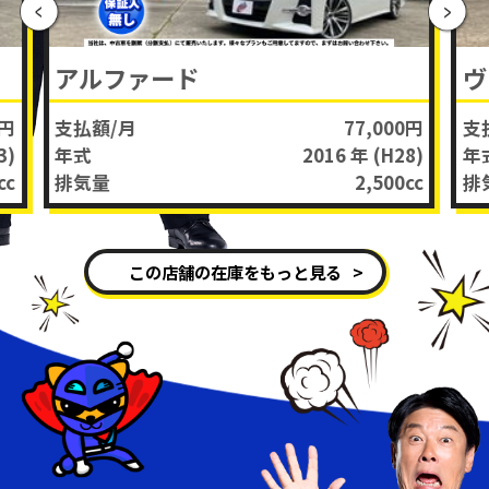
アルファード
ヴ
0円
支払額/月
77,000円
支
3)
年式
2016 年
(H28)
年
cc
排気量
2,500
cc
排
この店舗の在庫をもっと見る