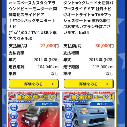
ｅｋスペースカスタ☆アラ
タント★Xグレード★左側パ
ウンドビューモニター☆ 両
ワースライドドア 社外ナビ
側電動スライドドア
◎オートライト★TV✜プッ
♪ETC☆バックモニター♪
シュスタート★ 車検2年付
ナビ
♬お支払いプラン多数ござ
(*'ω'*)CD♪TV♡USB♪車
います。No54
内広々★No3
支払額/月
27,000
支払額/月
30,000
円
円
支払総額
支払総額
年式
2014 年
(H26)
年式
2016 年
(H28)
走行距離
104,040km
走行距離
115,000km
車検
なし
車検
なし
詳細をみる
詳細をみる
関西エリア
関東エリア