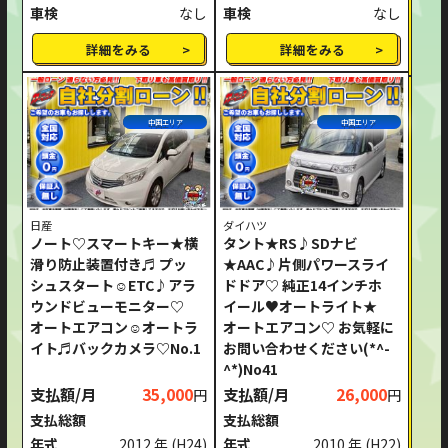
車検
なし
車検
なし
詳細をみる
詳細をみる
中国エリア
中国エリア
日産
ダイハツ
ノート♡スマートキー★横
タント★RS♪SDナビ
滑り防止装置付き♬ プッ
★AAC♪片側パワースライ
シュスタート☺ETC♪アラ
ドドア♡ 純正14インチホ
ウンドビューモニター♡
イール♥オートライト★
オートエアコン☺オートラ
オートエアコン♡ お気軽に
イト♬バックカメラ♡No.1
お問い合わせください(*^-
^*)No41
支払額/月
35,000
支払額/月
26,000
円
円
支払総額
支払総額
年式
2012 年
(H24)
年式
2010 年
(H22)