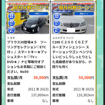
中国エリア
関東エリア
トヨタ
メルセデス ベンツ
プリウス30登場★Ｓ ツー
C200 Ｃ２００ ＣＧＩブ
リングセレクション♡ETC
ルーエフィシェンシー ス
付☺♪ スマートキー★プッ
テーションワゴン ベンツら
シュスタート♡TV☺
しいどっしりしっとりとし
DVD★♪ ナビ等取付オプ
た高級感がありながら、小
ションもお気軽にご相談く
回りも利く
ださい。No50
支払額/月
39,000
支払額/月
50,000
円
円
支払総額
支払総額
年式
2011 年
(H23)
年式
2011 年
(H23)
走行距離
137,000km
走行距離
110,302km
車検
なし
車検
なし