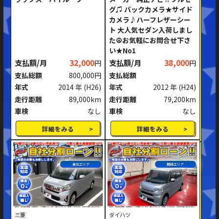
グ♫ バックカメラ★サイド
ミッション
AT
MT
カメラ♪ハーフレザーシー
ト 大人気セダン入荷しまし
ハンドル
右ハンドル
左ハンドル
た☮お気軽にお問合せ下さ
い★No1
支払額/月
32,000
支払額/月
38,000
円
円
閉じる
支払総額
800,000円
支払総額
年式
2014 年
(H26)
年式
2012 年
(H24)
走行距離
89,000km
走行距離
79,200km
車検
なし
車検
なし
詳細をみる
詳細をみる
東北エリア
関西エリア
三菱
ダイハツ