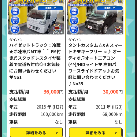
中国エリア
中国エリア
ダイハツ
ダイハツ
ハイゼットトラック：冷蔵
タントカスタム☆X★スマー
★冷凍車♬MT車＾＾ FM付
トキ♥キーフリー ☺♪ オー
き♬スタッドレスタイヤ装
ディオ♫オートエアコン
着で雪道も対応◎!! お気軽
(^^)/HIDライト♥ 左側パ
にお問い合わせください
ワースライドドア☺♪お気
♥No1
軽に問い合わせください
♪No35
支払額/月
36,000
支払額/月
30,000
円
円
支払総額
支払総額
年式
2015 年
(H27)
年式
2011 年
(H23)
走行距離
160,000km
走行距離
68,000km
車検
なし
車検
なし
詳細をみる
詳細をみる