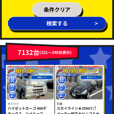
乗車定員
条件クリア
排気量
検索する
～
年式
新着車両
在庫車両
7132台
(321～340台表示)
車体色
関東エリア
東北エリア
ダイハツ
日産
ハイゼットカーゴ 660デ
スカイライン★250GT♫
修復歴あり
ラックス ハイルーフ
メーカー純正ナビ☆フルセ