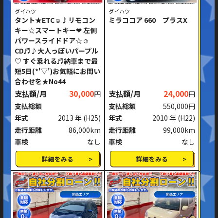
ダイハツ
ダイハツ
タント★ETC☺♪リモコン
ミラココア 660 プラスX
キー☆スマートキー❤ 左側
パワースライドドア☆☺
CD♬♪大人っぽいパープル
♡ すぐ乗れる♬納車まで最
短5日(*'▽')お気軽にお問い
合わせを★No44
支払額/月
30,000
支払額/月
24,000
円
円
支払総額
支払総額
550,000円
年式
2013 年
(H25)
年式
2010 年
(H22)
走行距離
86,000km
走行距離
99,000km
車検
なし
車検
なし
詳細をみる
詳細をみる
関西エリア
関西エリア