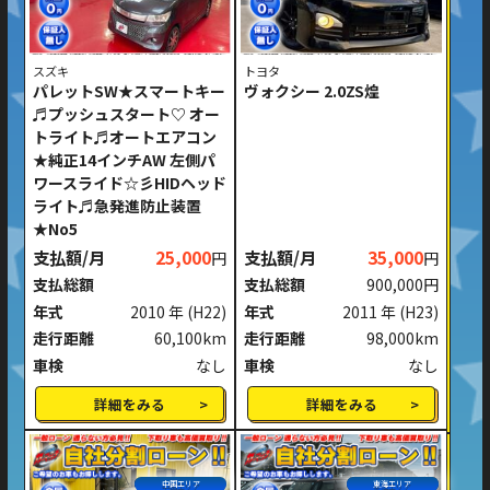
スズキ
トヨタ
パレットSW★スマートキー
ヴォクシー 2.0ZS煌
♬プッシュスタート♡ オー
トライト♬オートエアコン
★純正14インチAW 左側パ
ワースライド☆彡HIDヘッド
ライト♬急発進防止装置
★No5
支払額/月
25,000
支払額/月
35,000
円
円
支払総額
支払総額
900,000円
年式
2010 年
(H22)
年式
2011 年
(H23)
走行距離
60,100km
走行距離
98,000km
車検
なし
車検
なし
詳細をみる
詳細をみる
中国エリア
東海エリア