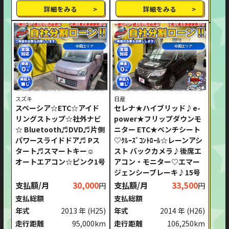
詳細をみる
詳細をみる
中国エリア
中国エリア
スズキ
日産
スペーシア☆ETC☆アイド
セレナ★ハイブリッド♪e-
リングストップ☆社外ナビ
power★フリップダウンモ
☆ Bluetooth♬DVD♬片側
ニター ETC★ベンチシート
パワースライドドア♬ Pス
♡ｸﾙｰｽﾞｺﾝﾄﾛｰﾙ☆レーンアシ
タート♬スマートキー☺
スト バックカメラ♪後席エ
オートエアコン☆ピンク1号
アコン・モニター♡エマー
ジェンシーブレーキ♪15号
支払額/月
30,000
支払額/月
33,500
円
円
支払総額
支払総額
年式
2013 年
(H25)
年式
2014 年
(H26)
走行距離
95,000km
走行距離
106,250km