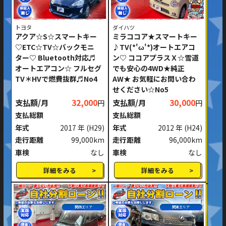
トヨタ
ダイハツ
アクア☆S☆スマートキー
ミラココア★スマートキー
♡ETC☆TV☆バックモニ
♪TV(*'ω'*)オートエアコ
ター♡ Bluetooth対応♬
ン♡ ココアプラスＸ☆雪道
オートエアコン☆ フルセグ
でも安心の4WD★純正
TV＊HVで燃費抜群♬No4
AW★ お気軽にお問い合わ
せください☆No5
支払額/月
32,000
支払額/月
30,000
円
円
支払総額
支払総額
年式
2017 年
(H29)
年式
2012 年
(H24)
走行距離
99,000km
走行距離
96,000km
車検
なし
車検
なし
詳細をみる
詳細をみる
関西エリア
関東エリア