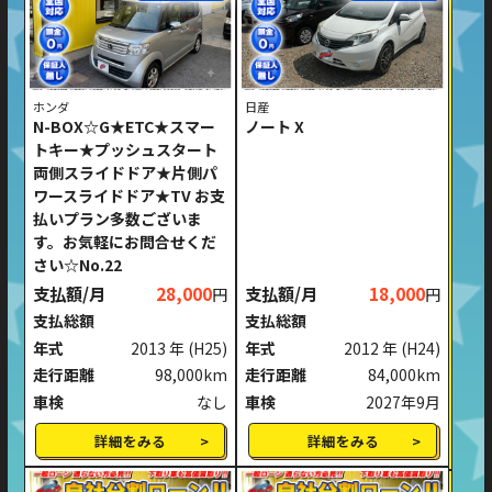
ホンダ
日産
N-BOX☆G★ETC★スマー
ノート X
トキー★プッシュスタート
両側スライドドア★片側パ
ワースライドドア★TV お支
払いプラン多数ございま
す。お気軽にお問合せくだ
さい☆No.22
支払額/月
28,000
支払額/月
18,000
円
円
支払総額
支払総額
年式
2013 年
(H25)
年式
2012 年
(H24)
走行距離
98,000km
走行距離
84,000km
車検
なし
車検
2027年9月
詳細をみる
詳細をみる