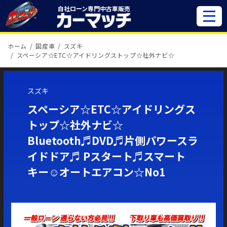
自社ローン専門
中古車販売
ホーム
国産車
スズキ
スペーシア☆ETC☆アイドリングストップ☆社外ナビ☆
スズキ
スペーシア☆ETC☆アイドリングス
トップ☆社外ナビ☆
Bluetooth♬DVD♬片側パワースラ
イドドア♬ Pスタート♬スマート
キー☺オートエアコン☆No1