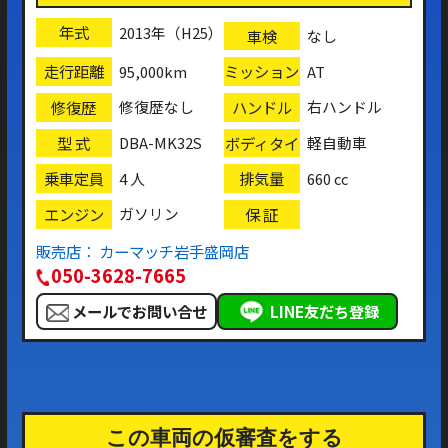
年式
2013年（H25）
車検
なし
走行距離
ミッション
95,000km
AT
修復歴
ハンドル
修復歴なし
右ハンドル
型 式
ボディタイ
DBA-MK32S
軽自動車
プ
乗車定員
排気量
4 人
660 cc
エンジン
保 証
ガソリン
販売店： カーマッチ岩手盛岡店
050-3628-7665
メールでお問い合せ
LINE友だち登録
この車両の仮審査をする