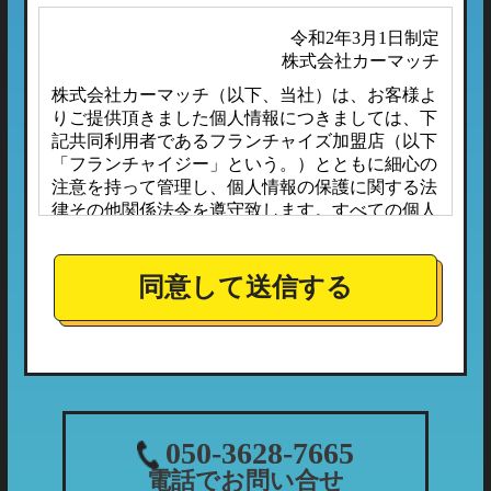
令和2年3月1日制定
株式会社カーマッチ
株式会社カーマッチ（以下、当社）は、お客様よ
りご提供頂きました個人情報につきましては、下
記共同利用者であるフランチャイズ加盟店（以下
「フランチャイジー」という。）とともに細心の
注意を持って管理し、個人情報の保護に関する法
律その他関係法令を遵守致します。すべての個人
情報は、本プライバシーポリシーに定める場合の
ほか、お客様ご本人の同意なしに第三者へ開示ま
たは提供されることはありません。
同意して送信する
また、フランチャイジーとの間においては、事前
に個人情報保護に対する安全性を審査の上、個人
情報の取り扱いについては当社の方針に準拠する
こととしており、適切な管理監督を行ってまいり
ます。
１．個人情報の利用目的
050-3628-7665
当社が収集する個人情報につきましては、下記の
電話でお問い合せ