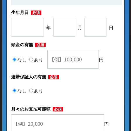
生年月日
必須
年
月
日
頭金の有無
必須
なし
あり
円
連帯保証人の有無
必須
なし
あり
月々のお支払可能額
必須
円