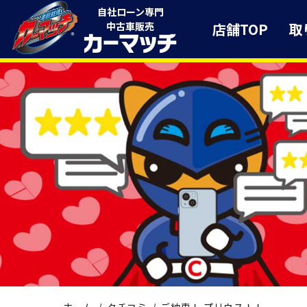
自社ローン専門
店舗TOP
取
中古車販売
ホーム
クチコミ
ご納車！ プリウス！！