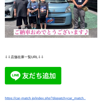
⇩⇩
店舗在庫一覧
URL
⇩⇩
https://car-match.jp/index.php?dispatch=car_match..