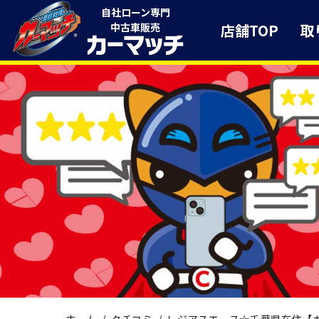
自社ローン専門
店舗TOP
取
中古車販売
ホーム
クチコミ
レジアスエース☆千葉県在住【