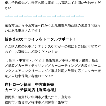
※ご予約優先／ご来店の際は事前にお電話にてお問い合わせくだ
さい。
─┘─┘─┘─┘─┘─┘─┘─┘─┘─┘─┘─┘─┘─┘─┘─┘─┘
遠賀方面から小倉方面へ向かう北九州市八幡西区の国道３号線沿
いにある車屋さんです！
皆さまのカーライフをトータルサポート！
☆ご購入後のお車メンテナンスや万が一の際にもご対応可能です
ので、お気軽にご相談ください！☆
【 新車・中古車・バイク】高価買取／車検／整備／修理／板金
／塗装／カーディテイリング／カーコーティング／内装クリーニ
ング／エアコンクリーニング／事故対応／故障対応／レッカー搬
送／自動車保険／各種ローン etc.
自社ローン福岡 中古車販売
カーマッチ福岡店【近隣地域】
福岡県／遠賀郡／中間市／北九州市／直方市
福岡市／古賀市／福津市／宗像市／飯塚市