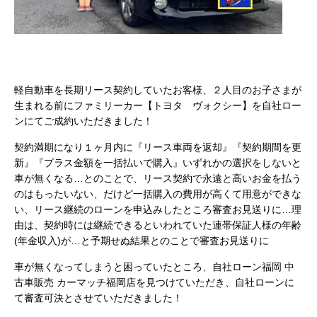
軽自動車を長期リース契約していたお客様、２人目のお子さまが
生まれる前にファミリーカー【トヨタ ヴォクシー】を自社ロー
ンにてご成約いただきました！
契約満期になり１ヶ月内に『リース車両を返却』『契約期間を更
新』『プラス金額を一括払いで購入』いずれかの選択をしないと
車が無くなる…とのことで、リース契約で永遠と高いお金を払う
のはもったいない、だけど一括購入の費用が高くて用意ができな
い、リース継続のローンを申込みしたところ審査お見送りに…理
由は、契約時には継続できるといわれていた連帯保証人様の年齢
(年金収入)が…と予期せぬ結果とのことで審査お見送りに
車が無くなってしまうと困っていたところ、自社ローン福岡 中
古車販売 カーマッチ福岡店を見つけていただき、自社ローンに
て審査可決とさせていただきました！