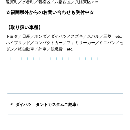
遠賀町／水巻町／若松区／八幡西区／八幡東区 etc.
☆福岡県外からのお問い合わせも受付中☆
【取り扱い車種】
トヨタ／日産／ホンダ／ダイハツ／スズキ／スバル／三菱 etc.
ハイブリッド／コンパクトカー／ファミリーカー／ミニバン／セ
ダン／軽自動車／外車／低燃費 etc.
─┘─┘─┘─┘─┘─┘─┘─┘─┘─┘─┘─┘─┘─┘─┘─┘─┘
ダイハツ タントカスタムご納車♪