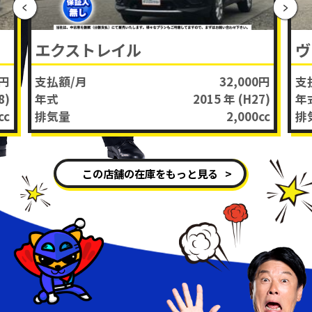
エクストレイル
ヴ
0円
支払額/月
32,000円
支
8)
年式
2015 年
(H27)
年
cc
排気量
2,000
cc
排
この店舗の在庫をもっと見る