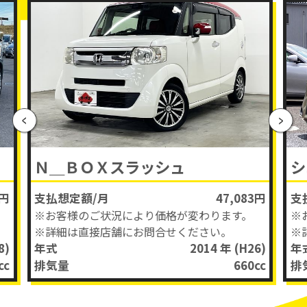
Ｎ＿ＢＯＸスラッシュ
シ
3円
支払想定額/月
47,083円
支
※お客様のご状況により価格が変わります。
※
※詳細は直接店舗にお問合せください。
※
8)
年式
2014 年
(H26)
年
cc
排気量
660
cc
排