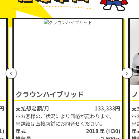
クラウンハイブリッド
ノ
3円
支払想定額/月
133,333円
支
※お客様のご状況により価格が変わります。
※
※詳細は直接店舗にお問合せください。
※
1)
年式
2018 年
(H30)
年
cc
排気量
2,500
cc
排