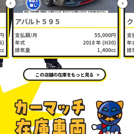
アバルト５９５
ク
0円
支払額/月
55,000円
支
6)
年式
2018 年
(H30)
年
cc
排気量
1,400
cc
排
この店舗の在庫をもっと見る