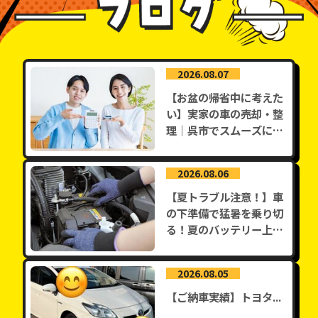
なんでもご相談いただければ、相談に乗らせて
いただきます。今乗りたい車と購入できる車は
人それぞれ違うと思います。遠回りになるかも
しれない、乗れないかもしれない、でもいま車
は必要であれば、優先順位を決めて最短で乗り
2026.08.07
たい車に乗れる方法を一緒に見つけましょう。
【お盆の帰省中に考えた
正直に話をしてくれる方には、全力でお手伝い
い】実家の車の売却・整
します。皆様からのお問い合わせをお待ちして
理｜呉市でスムーズに手
おります。
放すコツ
2026.08.06
【夏トラブル注意！】車
の下準備で猛暑を乗り切
る！夏のバッテリー上が
りを防ぐ...
2026.08.05
【ご納車実績】トヨタ...