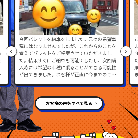
今回パレットを納車をしました。元々の希望車
種にはなりませんでしたが、これからのことを
い
考えてパレットをご提案させていただきまし
た
た。結果すぐにご納車も可能でしたし、次回購
入時には希望の車種に乗ることができる可能性
と
が出てきました。お客様が正直に今までのこと
相
を話してくれたので、話し合いもスムーズにで
き、購入から納車まですごく短い期間でするこ
とができました。また納車時ご家族皆様とても
うれしそうでした。正直に話して頂くことで、
お客様の声をすべて見る
審査時間も短く可決ができますし、今回のよう
に７月末に決めていただき８月すぐの納車が可
能です。お客様にとって何を優先的にした方が
いいのか、本人様がまとまっていないときなど