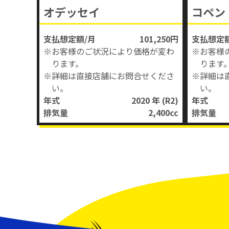
オデッセイ
コペン
支払想定額/月
101,250円
支払想定額
※お客様のご状況により価格が変わ
※お客様
ります。
ります
※詳細は直接店舗にお問合せくださ
※詳細は
い。
い。
年式
2020 年
(R2)
年式
排気量
2,400
cc
排気量