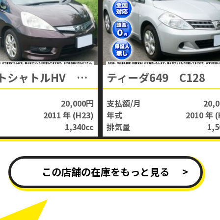
フィットシャトルHV C129
ティーダ649 C128
20,000円
支払額/月
20,
2011 年
(H23)
年式
2010 年
(
1,340
cc
排気量
1,5
この店舗の在庫をもっと見る