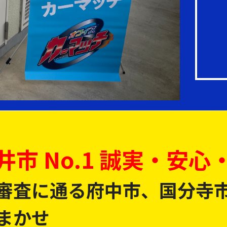
井市 No.1 誠実・安心
審査に通る府中市、国分寺
まかせ