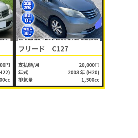
フリード C127
000円
支払額/月
20,000円
H22)
年式
2008 年
(H20)
00
cc
排気量
1,500
cc