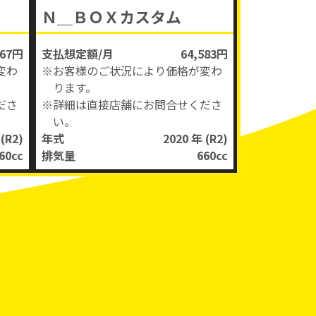
Ｎ＿ＢＯＸカスタム
667円
支払想定額/月
64,583円
変わ
※お客様のご状況により価格が変わ
ります。
ださ
※詳細は直接店舗にお問合せくださ
い。
年
(R2)
年式
2020 年
(R2)
60
cc
排気量
660
cc