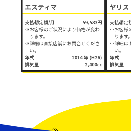
エスティマ
ヤリス
支払想定額/月
59,583円
支払想定額
※お客様のご状況により価格が変わ
※お客様
ります。
ります
※詳細は直接店舗にお問合せくださ
※詳細は
い。
い。
年式
2014 年
(H26)
年式
排気量
2,400
cc
排気量