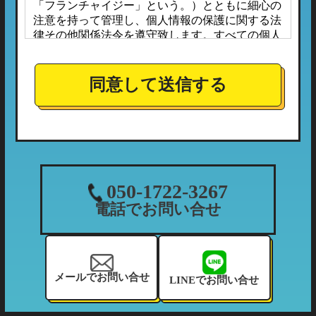
「フランチャイジー」という。）とともに細心の
注意を持って管理し、個人情報の保護に関する法
律その他関係法令を遵守致します。すべての個人
情報は、本プライバシーポリシーに定める場合の
ほか、お客様ご本人の同意なしに第三者へ開示ま
たは提供されることはありません。
同意して送信する
また、フランチャイジーとの間においては、事前
に個人情報保護に対する安全性を審査の上、個人
情報の取り扱いについては当社の方針に準拠する
こととしており、適切な管理監督を行ってまいり
ます。
１．個人情報の利用目的
050-1722-3267
当社が収集する個人情報につきましては、下記の
電話でお問い合せ
利用目的の範囲内において利用させて頂きます。
（1）ご利用履歴・支払状況の確認など、当社の
利用状況の把握及び債権管理のため
（2）カーマッチフランチャイズ全体の市場調
メールでお問い合せ
LINEでお問い合せ
査・分析のため
（3）お客様に有益と思われる当社のサービスの