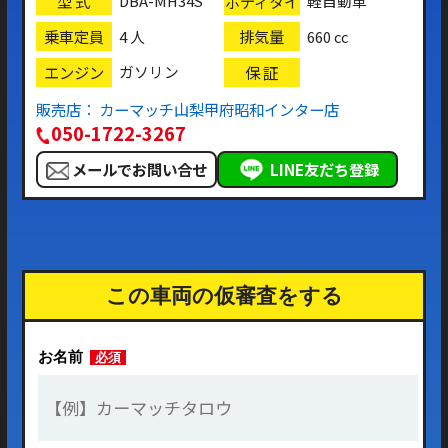
型 式
ボディタイ
DBA-MH34S
軽自動車
プ
乗車定員
排気量
4 人
660 cc
エンジン
保 証
ガソリン
販売店： カーマッチ山梨甲府昭和インター店
050-1722-3267
メールでお問い合せ
LINE友だち登録
この車両の仮審査をする
お名前
必須