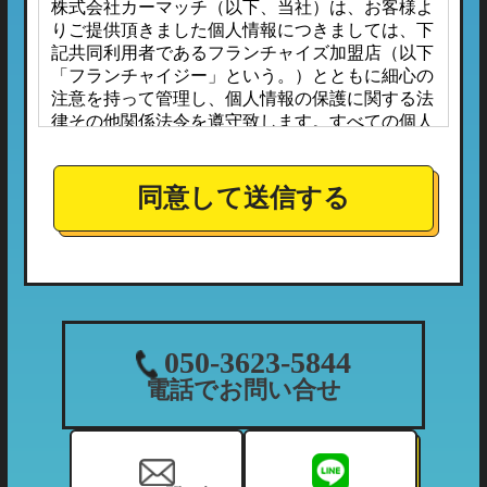
株式会社カーマッチ（以下、当社）は、お客様よ
りご提供頂きました個人情報につきましては、下
記共同利用者であるフランチャイズ加盟店（以下
「フランチャイジー」という。）とともに細心の
注意を持って管理し、個人情報の保護に関する法
律その他関係法令を遵守致します。すべての個人
情報は、本プライバシーポリシーに定める場合の
ほか、お客様ご本人の同意なしに第三者へ開示ま
たは提供されることはありません。
同意して送信する
また、フランチャイジーとの間においては、事前
に個人情報保護に対する安全性を審査の上、個人
情報の取り扱いについては当社の方針に準拠する
こととしており、適切な管理監督を行ってまいり
ます。
１．個人情報の利用目的
050-3623-5844
当社が収集する個人情報につきましては、下記の
電話でお問い合せ
利用目的の範囲内において利用させて頂きます。
（1）ご利用履歴・支払状況の確認など、当社の
利用状況の把握及び債権管理のため