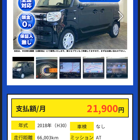
21,900
支払額/月
円
年式
2018年（H30）
車検
なし
走行距離
ミッション
66,003km
AT