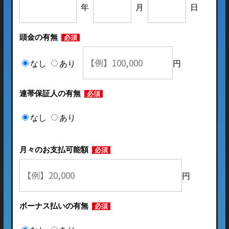
年
月
日
頭金の有無
必須
なし
あり
円
連帯保証人の有無
必須
なし
あり
月々のお支払可能額
必須
円
ボーナス払いの有無
必須