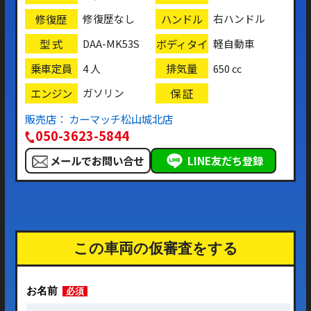
修復歴
ハンドル
修復歴なし
右ハンドル
型 式
ボディタイ
DAA-MK53S
軽自動車
プ
乗車定員
排気量
4 人
650 cc
エンジン
保 証
ガソリン
販売店： カーマッチ松山城北店
050-3623-5844
メールでお問い合せ
LINE友だち登録
この車両の仮審査をする
お名前
必須