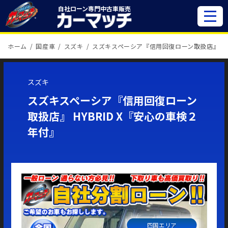
自社ローン専門
中古車販売
ホーム
国産車
スズキ
スズキスペーシア『信用回復ローン取扱店』
スズキ
スズキスペーシア『信用回復ローン
取扱店』 HYBRID X『安心の車検２
年付』
四国エリア