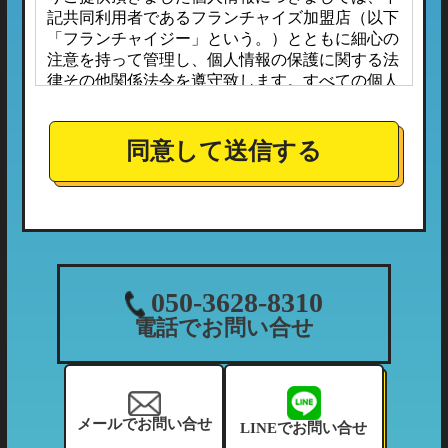
記共同利用者であるフランチャイズ加盟店（以下
「フランチャイジー」という。）とともに細心の
注意を持って管理し、個人情報の保護に関する法
律その他関係法令を遵守致します。すべての個人
情報は、本プライバシーポリシーに定める場合の
ほか、お客様ご本人の同意なしに第三者へ開示ま
たは提供されることはありません。
同意して送信する
また、フランチャイジーとの間においては、事前
に個人情報保護に対する安全性を審査の上、個人
情報の取り扱いについては当社の方針に準拠する
こととしており、適切な管理監督を行ってまいり
ます。
１．個人情報の利用目的
050-3628-8310
当社が収集する個人情報につきましては、下記の
電話でお問い合せ
利用目的の範囲内において利用させて頂きます。
（1）ご利用履歴・支払状況の確認など、当社の
利用状況の把握及び債権管理のため
（2）カーマッチフランチャイズ全体の市場調
メールでお問い合せ
LINEでお問い合せ
査・分析のため