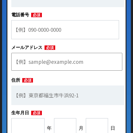
電話番号
必須
メールアドレス
必須
住所
必須
生年月日
必須
年
月
日