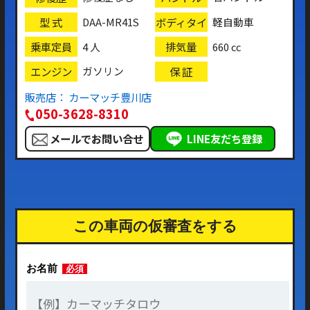
型 式
ボディタイ
DAA-MR41S
軽自動車
プ
乗車定員
排気量
4 人
660 cc
エンジン
保 証
ガソリン
販売店： カーマッチ豊川店
050-3628-8310
メールでお問い合せ
LINE友だち登録
この車両の仮審査をする
お名前
必須