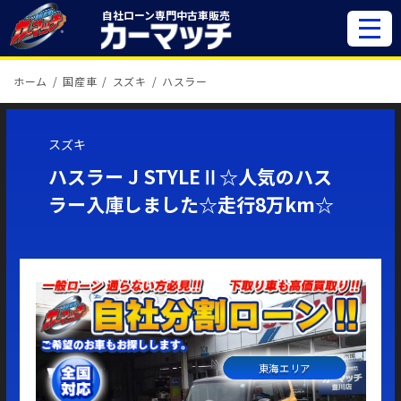
自社ローン専門
中古車販売
ホーム
国産車
スズキ
ハスラー
スズキ
ハスラー J STYLEⅡ☆人気のハス
ラー入庫しました☆走行8万km☆
東海エリア