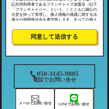
記共同利用者であるフランチャイズ加盟店（以下
「フランチャイジー」という。）とともに細心の
注意を持って管理し、個人情報の保護に関する法
律その他関係法令を遵守致します。すべての個人
情報は、本プライバシーポリシーに定める場合の
ほか、お客様ご本人の同意なしに第三者へ開示ま
たは提供されることはありません。
同意して送信する
また、フランチャイジーとの間においては、事前
に個人情報保護に対する安全性を審査の上、個人
情報の取り扱いについては当社の方針に準拠する
こととしており、適切な管理監督を行ってまいり
ます。
１．個人情報の利用目的
050-3145-9885
当社が収集する個人情報につきましては、下記の
電話でお問い合せ
利用目的の範囲内において利用させて頂きます。
（1）ご利用履歴・支払状況の確認など、当社の
利用状況の把握及び債権管理のため
（2）カーマッチフランチャイズ全体の市場調
メールでお問い合せ
LINEでお問い合せ
査・分析のため