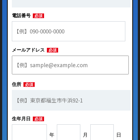
電話番号
必須
メールアドレス
必須
住所
必須
生年月日
必須
年
月
日