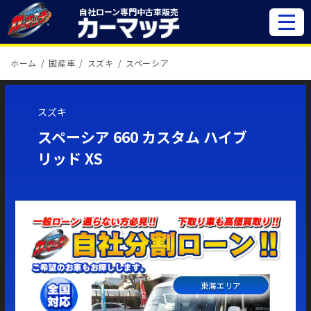
自社ローン専門
中古車販売
ホーム
国産車
スズキ
スペーシア
スズキ
スペーシア 660 カスタム ハイブ
リッド XS
東海エリア