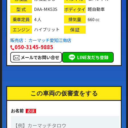
型 式
ボディタイ
DAA-MK53S
軽自動車
プ
乗車定員
排気量
4 人
660 cc
エンジン
保 証
ハイブリット
販売店： カーマッチ愛知江南店
050-3145-9885
メールでお問い合せ
LINE友だち登録
この車両の仮審査をする
お名前
必須