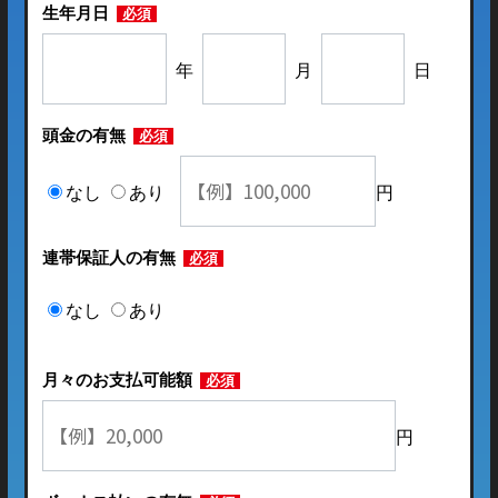
生年月日
必須
年
月
日
頭金の有無
必須
なし
あり
円
連帯保証人の有無
必須
なし
あり
月々のお支払可能額
必須
円