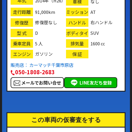
年式
2014年（H26）
車検
なし
走行距離
ミッション
91,000km
AT
修復歴
ハンドル
修復歴なし
右ハンドル
型 式
ボディタイ
D
SUV
プ
乗車定員
排気量
5 人
1600 cc
エンジン
保 証
ガソリン
販売店： カーマッチ千葉市原店
050-1808-2683
メールでお問い合せ
LINE友だち登録
この車両の仮審査をする