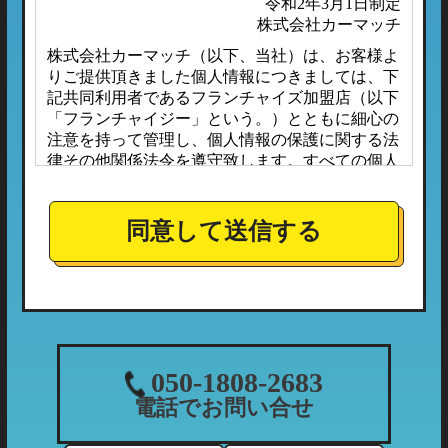
令和2年3月1日制定
株式会社カーマッチ
株式会社カーマッチ（以下、当社）は、お客様よ
りご提供頂きました個人情報につきましては、下
記共同利用者であるフランチャイズ加盟店（以下
「フランチャイジー」という。）とともに細心の
注意を持って管理し、個人情報の保護に関する法
律その他関係法令を遵守致します。すべての個人
情報は、本プライバシーポリシーに定める場合の
ほか、お客様ご本人の同意なしに第三者へ開示ま
たは提供されることはありません。
同意して送信する
また、フランチャイジーとの間においては、事前
に個人情報保護に対する安全性を審査の上、個人
情報の取り扱いについては当社の方針に準拠する
こととしており、適切な管理監督を行ってまいり
ます。
１．個人情報の利用目的
050-1808-2683
当社が収集する個人情報につきましては、下記の
電話でお問い合せ
利用目的の範囲内において利用させて頂きます。