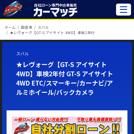
自社ローン専門
中古車販売
ホーム
国産車
スバル
★レヴォーグ【GT-S アイサイト 4WD】車検2年付
スバル
★レヴォーグ【GT-S アイサイト
4WD】車検2年付 GT-S アイサイト
4WD ETC/スマーキー/カーナビ/ア
ルミホイール/バックカメラ