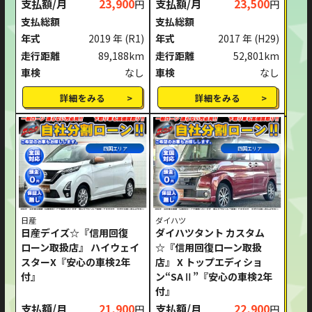
支払額/月
23,900
支払額/月
23,500
円
円
支払総額
支払総額
年式
2019 年
(R1)
年式
2017 年
(H29)
走行距離
89,188km
走行距離
52,801km
車検
なし
車検
なし
詳細をみる
詳細をみる
四国エリア
四国エリア
日産
ダイハツ
日産デイズ☆『信用回復
ダイハツタント カスタム
ローン取扱店』 ハイウェイ
☆『信用回復ローン取扱
スターX『安心の車検2年
店』 X トップエディショ
付』
ン“SAⅡ”『安心の車検2年
付』
支払額/月
21,900
支払額/月
22,900
円
円