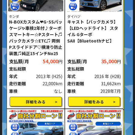
ホンダ
ダイハツ
N-BOXカスタム❤G･SSパッ
キャスト【バックカメラ】
ケージ✨車検2年付♪ターボ
【LEDヘッドライト】 スタ
スマートキー☆Pスタート♫
イル Gターボ
バックカメラ☆ETC♫ 両側
SAII【Bluetoothナビ】
Pスライドドア♡横滑り防止
装置♫純正15インチNo25
支払額/月
54,000
支払額/月
35,000
円
円
支払総額
支払総額
年式
2013 年
(H25)
年式
2016 年
(H28)
走行距離
22,000km
走行距離
31,662km
車検
なし
車検
2028年7月
詳細をみる
詳細をみる
東海エリア
東海エリア