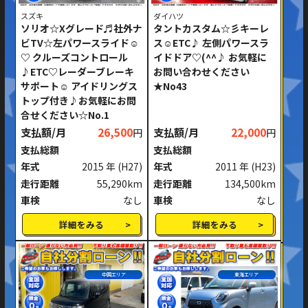
スズキ
ダイハツ
ソリオ☆Xグレード♬社外ナ
タントカスタム☆彡キーレ
ビTV☆左パワースライド☺
ス☺ETC♪ 左側パワースラ
♡ クルーズコントロール
イドドア♡(^^♪ お気軽に
♪ETC♡レーダーブレーキ
お問い合わせください
サポート☺ アイドリングス
★No43
トップ付き♪お気軽にお問
合せください☆No.1
支払額/月
26,500
支払額/月
22,000
円
円
支払総額
支払総額
年式
2015 年
(H27)
年式
2011 年
(H23)
走行距離
55,290km
走行距離
134,500km
車検
なし
車検
なし
詳細をみる
詳細をみる
中国エリア
東海エリア