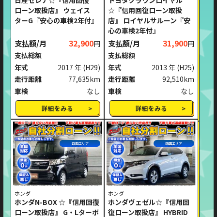
日産セレナ☆『信用回復
トヨタクラウンロイヤル
ローン取扱店』 ウェイス
☆『信用回復ローン取扱
ターG『安心の車検2年付』
店』 ロイヤルサルーン『安
心の車検2年付』
支払額/月
32,900
支払額/月
31,900
円
円
支払総額
支払総額
年式
2017 年
(H29)
年式
2013 年
(H25)
走行距離
77,635km
走行距離
92,510km
車検
なし
車検
なし
詳細をみる
詳細をみる
四国エリア
四国エリア
ホンダ
ホンダ
ホンダN-BOX ☆『信用回復
ホンダヴェゼル☆『信用回
ローン取扱店』 G・Lターボ
復ローン取扱店』 HYBRID