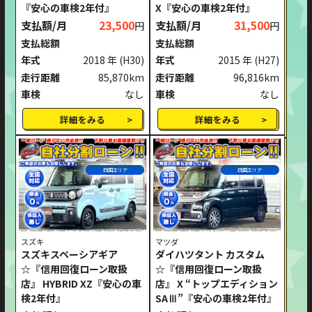
『安心の車検2年付』
X『安心の車検2年付』
支払額/月
23,500
支払額/月
31,500
円
円
支払総額
支払総額
年式
2018 年
(H30)
年式
2015 年
(H27)
走行距離
85,870km
走行距離
96,816km
車検
なし
車検
なし
詳細をみる
詳細をみる
四国エリア
四国エリア
スズキ
マツダ
スズキスペーシアギア
ダイハツタント カスタム
☆『信用回復ローン取扱
☆『信用回復ローン取扱
店』 HYBRID XZ『安心の車
店』 X “トップエディション
検2年付』
SAⅢ”『安心の車検2年付』