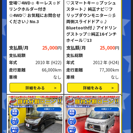
登場♡4WD☺ キーレス☺ド
♡スマートキー☺プッシュ
リンクホルダー付き
スタート♪ 純正ナビ♡フ
☆4WD♡ お気軽にお問合せ
リップダウンモニター☆彡
ください♪No.3
両側スライドドア☺♪
Bluetooth付♪アイドリン
グストップ☆純正16インチ
ホイール♡13
支払額/月
25,000
支払額/月
25,000
円
円
支払総額
支払総額
年式
2010 年
(H22)
年式
2012 年
(H24)
走行距離
66,000km
走行距離
77,300km
車検
なし
車検
なし
詳細をみる
詳細をみる
中国エリア
中国エリア