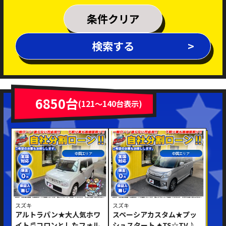
乗車定員
条件クリア
排気量
検索する
～
年式
新着車両
在庫車両
6850台
(121～140台表示)
車体色
中国エリア
中国エリア
スズキ
スズキ
アルトラパン★大人気ホワ
スペーシアカスタム★プッ
修復歴あり
イト♬コロンとしたフォル
シュスタート ✦TS☆TV♪