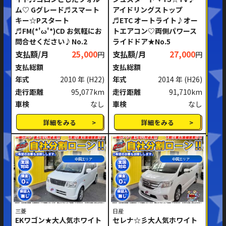
ム♡ Gグレード♬スマート
アイドリングストップ
ミッション
AT
MT
キー☆Pスタート
♬ETC オートライト♪オー
♬FM(*'ω'*)CD お気軽にお
トエアコン♡両側パワース
ハンドル
右ハンドル
左ハンドル
問合せください♪No.2
ライドドア★No.5
支払額/月
25,000
支払額/月
27,000
円
円
閉じる
支払総額
支払総額
年式
2010 年
(H22)
年式
2014 年
(H26)
走行距離
95,077km
走行距離
91,710km
車検
なし
車検
なし
詳細をみる
詳細をみる
中国エリア
中国エリア
三菱
日産
EKワゴン★大人気ホワイト
セレナ☆彡大人気ホワイト